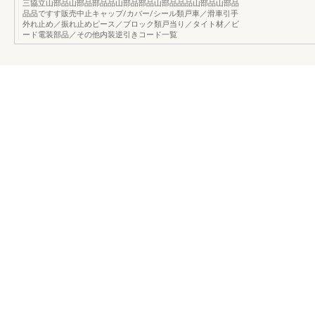
三協立山部品山部品部品品山部品部品山部品品品山部品山部品
品品ですす販売中止キャップ/カバー/シール類戸車／滑車引手
外れ止め／振れ止めピース／ブロック類戸当り／タイト材／ビ
ード電装部品／その他内装逆引きコード一覧