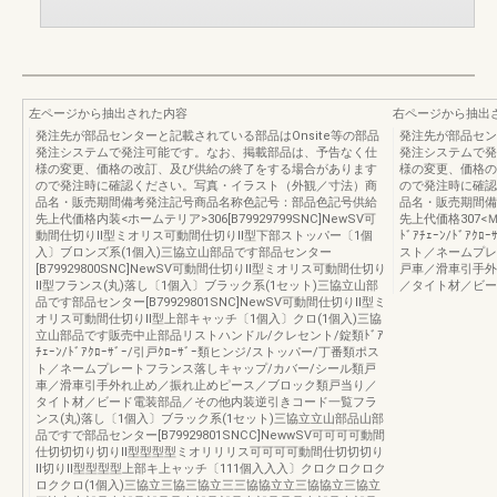
左ページから抽出された内容
右ページから抽出
発注先が部品センターと記載されている部品はOnsite等の部品
発注先が部品セン
発注システムで発注可能です。なお、掲載部品は、予告なく仕
発注システムで発
様の変更、価格の改訂、及び供給の終了をする場合があります
様の変更、価格の
ので発注時に確認ください。写真・イラスト（外観／寸法）商
ので発注時に確認
品名・販売期間備考発注記号商品名称色記号：部品色記号供給
品名・販売期間備
先上代価格内装<ホームテリア>306[B79929799SNC]NewSV可
先上代価格307
動間仕切りⅡ型ミオリス可動間仕切りⅡ型下部ストッパー〔1個
ﾄﾞｱﾁｪｰﾝ/ﾄﾞｱ
入〕ブロンズ系(1個入)三協立山部品です部品センター
スト／ネームプレ
[B79929800SNC]NewSV可動間仕切りⅡ型ミオリス可動間仕切り
戸車／滑車引手外
Ⅱ型フランス(丸)落し〔1個入〕ブラック系(1セット)三協立山部
／タイト材／ビー
品です部品センター[B79929801SNC]NewSV可動間仕切りⅡ型ミ
オリス可動間仕切りⅡ型上部キャッチ〔1個入〕クロ(1個入)三協
立山部品です販売中止部品リストハンドル/クレセント/錠類ﾄﾞｱ
ﾁｪｰﾝ/ﾄﾞｱｸﾛｰｻﾞｰ/引戸ｸﾛｰｻﾞｰ類ヒンジ/ストッパー/丁番類ポス
ト／ネームプレートフランス落しキャップ/カバー/シール類戸
車／滑車引手外れ止め／振れ止めピース／ブロック類戸当り／
タイト材／ビード電装部品／その他内装逆引きコード一覧フラ
ンス(丸)落し〔1個入〕ブラック系(1セット)三協立立山部品山部
品ですで部品センター[B79929801SNCC]NewwSV可可可可動間
仕切切切り切りⅡ型型型型ミオリリリス可可可可動間仕切切切り
Ⅱ切りⅡ型型型型上部キ上ャッチ〔111個入入入〕クロクロクロク
ロククロ(1個入)三協立三協三協立三三協協立立三協協立三協立