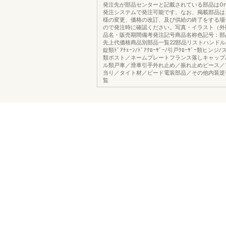
発注先が部品センターと記載されている部品はOns
発注システムで発注可能です。なお、掲載部品は
様の変更、価格の改訂、及び供給の終了をする場
ので発注時に確認ください。写真・イラスト（外
品名・販売期間備考発注記号商品名称色記号：部
先上代価格商品別部品一覧22部品リストハンドル
錠類ﾄﾞｱﾁｪｰﾝ/ﾄﾞｱｸﾛｰｻﾞｰ/引戸ｸﾛｰｻﾞｰ類ヒン
類ポスト／ネームプレートフランス落しキャップ/
ル類戸車／滑車引手外れ止め／振れ止めピース／
当り／タイト材／ビード電装部品／その他内装逆
覧