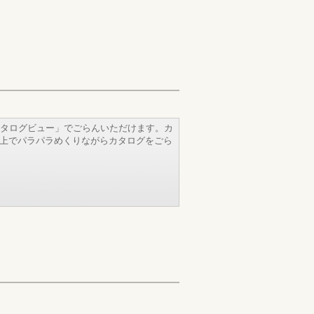
タログビュー」でごらんいただけます。カ
b上でパラパラめくりながらカタログをごら