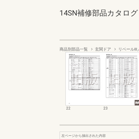
14SN補修部品カタログド
商品別部品一覧
玄関ドア
リベールII
22
23
左ページから抽出された内容