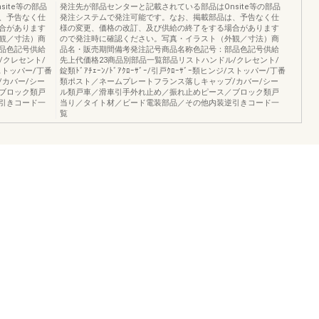
ite等の部品
発注先が部品センターと記載されている部品はOnsite等の部品
、予告なく仕
発注システムで発注可能です。なお、掲載部品は、予告なく仕
合があります
様の変更、価格の改訂、及び供給の終了をする場合があります
観／寸法）商
ので発注時に確認ください。写真・イラスト（外観／寸法）商
品色記号供給
品名・販売期間備考発注記号商品名称色記号：部品色記号供給
/クレセント/
先上代価格23商品別部品一覧部品リストハンドル/クレセント/
ジ/ストッパー/丁番
錠類ﾄﾞｱﾁｪｰﾝ/ﾄﾞｱｸﾛｰｻﾞｰ/引戸ｸﾛｰｻﾞｰ類ヒンジ/ストッパー/丁番
カバー/シー
類ポスト／ネームプレートフランス落しキャップ/カバー/シー
ブロック類戸
ル類戸車／滑車引手外れ止め／振れ止めピース／ブロック類戸
引きコード一
当り／タイト材／ビード電装部品／その他内装逆引きコード一
覧