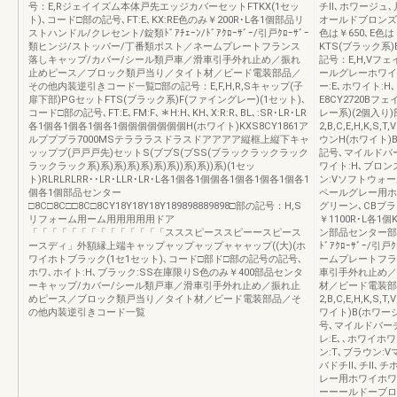
号：E,Rジェイイズム本体戸先エッジカバーセットFTKX(1セッ
チⅡ､ホワージュ
ト)､コード□部の記号､FT:E､KX:RE色のみ￥200R･L各1個部品リ
オールドブロンズ
ストハンドル/クレセント/錠類ﾄﾞｱﾁｪｰﾝ/ﾄﾞｱｸﾛｰｻﾞｰ/引戸ｸﾛｰｻﾞｰ
色は￥650､E色は
類ヒンジ/ストッパー/丁番類ポスト／ネームプレートフランス
KTS(ブラック系)
落しキャップ/カバー/シール類戸車／滑車引手外れ止め／振れ
記号：E,H,V
止めピース／ブロック類戸当り／タイト材／ビード電装部品／
ールグレーホワイ
その他内装逆引きコード一覧□部の記号：E,F,H,R,Sキャップ(子
ー:E､ホワイト:
扉下部)PGセットFTS(ブラック系)F(ファイングレー)(1セット)､
E8CY2720B
コード□部の記号､FT:E､FM:F､＊H:H､KH､X:R:R､BL､:SR･LR･LR
レー系)(2個入り)
各1個各1個各1個各1個個個個個個個H(ホワイト)KXS8CY1861ア
2,B,C,E,H,
ルプププラ7000MSテラララスドラスドアアアア縦框上縦下キャ
ウンH(ホワイト)
ッッププ(戸戸戸先)セットS(ブブS(ブSS(ブラックラックラック
記号､マイルドバーチ
ラックラック系)系)系)系)系)系)系))系)系))系)(1セッ
ワイト:H､ブロン
ト)RLRLRLRR･･LR･LLR･LR･L各1個各1個個各1個各1個各1個各1
ン:Vソフトウォ
個各1個部品センター
ペールグレー用ホ
□8C□8C□□8C□8CY18Y18Y18Y189898889898□部の記号：H,S
グリーン､CBブラウ
リフォーム用ーム用用用用用ドア
￥1100R･L各
「「「「「「「「「「「「「「スススピーススピーースピース
ン部品センター部品
ースディ」外額縁上端キャップャップャップャャャップ((大)(ホ
ﾄﾞｱｸﾛｰｻﾞｰ/
ワイホトブラック(1セ1セット)､コード□部ド□部の記号の記号､
ームプレートフラ
ホワ､ホイト:H､ブラック:SS在庫限りS色のみ￥400部品センタ
車引手外れ止め／
ーキャップ/カバー/シール類戸車／滑車引手外れ止め／振れ止
材／ビード電装部
めピース／ブロック類戸当り／タイト材／ビード電装部品／そ
2,B,C,E,H,K
の他内装逆引きコード一覧
ワイト)B(ホワー
号､マイルドバーチ
レ:E､､ホワイホ
ン:T､ブラウン
バドチⅡ､チⅡ､チ
レー用ホワイホワ
ーーールドーブロ