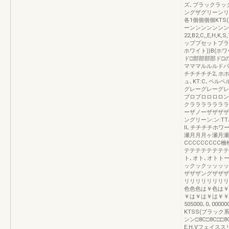
ズ､ブラックラッ
ングザグリーンリン
各1個個個個KT
ーンンンンンンンン
22,B2,C,,E,
ッププセットブラ
ホワイト))B(ホワ
ド□部部部部ド□
マママルルルドバ
チチチチチ2､ホ
ュ､KT:C､ペ
グレーグレーグレグレ:
ブロブロロロロン
クラララララララララ
ーザノーザザザザ
ングリーン:ン:T
Ⅱ､チチチチホワ
瀬月月月ヶ瀬月瀬
CCCCCCCCC
テテテテテテテテ
ト､オト､オトト
ックックッッッッ
ザザザングザザザ
リリリリリリリリリ
色色色は￥色は￥33
￥は￥は￥は￥￥
505000､0､00
KTSS(ブラック
ンン□8C□8C□□8C
E,H,Vフェイ