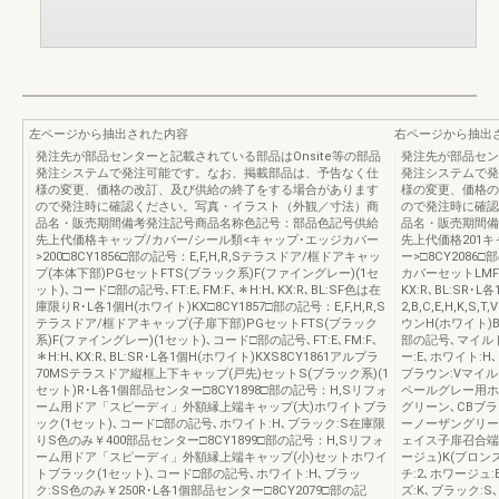
左ページから抽出された内容
右ページから抽出
発注先が部品センターと記載されている部品はOnsite等の部品
発注先が部品セン
発注システムで発注可能です。なお、掲載部品は、予告なく仕
発注システムで発
様の変更、価格の改訂、及び供給の終了をする場合があります
様の変更、価格の
ので発注時に確認ください。写真・イラスト（外観／寸法）商
ので発注時に確認
品名・販売期間備考発注記号商品名称色記号：部品色記号供給
品名・販売期間備
先上代価格キャップ/カバー/シール類<キャップ･エッジカバー
先上代価格201
>200□8CY1856□部の記号：E,F,H,R,Sテラスドア/框ドアキャッ
ー>□8CY2086
プ(本体下部)PGセットFTS(ブラック系)F(ファイングレー)(1セ
カバーセットLMFT
ット)､コード□部の記号､FT:E､FM:F､＊H:H､KX:R､BL:SF色は在
KX:R､BL:SR･
庫限りR･L各1個H(ホワイト)KX□8CY1857□部の記号：E,F,H,R,S
2,B,C,E,H,
テラスドア/框ドアキャップ(子扉下部)PGセットFTS(ブラック
ウンH(ホワイト)B
系)F(ファイングレー)(1セット)､コード□部の記号､FT:E､FM:F､
部の記号､マイルド
＊H:H､KX:R､BL:SR･L各1個H(ホワイト)KXS8CY1861アルプラ
ー:E､ホワイト:H
70MSテラスドア縦框上下キャップ(戸先)セットS(ブラック系)(1
ブラウン:Vマイル
セット)R･L各1個部品センター□8CY1898□部の記号：H,Sリフォ
ペールグレー用ホ
ーム用ドア「スピーディ」外額縁上端キャップ(大)ホワイトブラ
グリーン､CBブラ
ック(1セット)､コード□部の記号､ホワイト:H､ブラック:S在庫限
ーノーザングリーン□8
りS色のみ￥400部品センター□8CY1899□部の記号：H,Sリフォ
ェイス子扉召合端
ーム用ドア「スピーディ」外額縁上端キャップ(小)セットホワイ
ージュ)K(ブロン
トブラック(1セット)､コード□部の記号､ホワイト:H､ブラッ
チ:2､ホワージュ:
ク:SS色のみ￥250R･L各1個部品センター□8CY2079□部の記
ズ:K､ブラック: