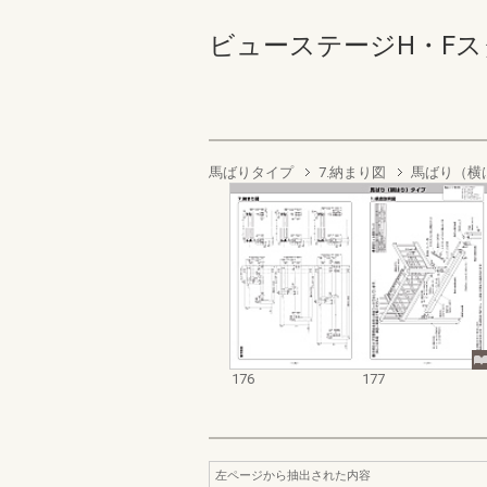
ビューステージH・Fスタイ
馬ばりタイプ
7.納まり図
馬ばり（横
176
177
左ページから抽出された内容