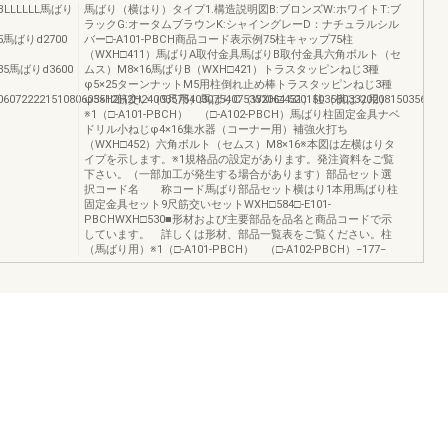
BLLLLLL馬ばり
馬ばり（横はり）タイプ1.構造説明図B:ブロンズW:ホワイトT:ブ
ラックG:オータムブラウンK:シャイングレーD：ナチュラルシル
075馬ばりd2700
バー□-A101-PBCH商品コード表示例75柱キャップ75柱
（WXH□411）馬ばりA取付金具馬ばりB取付金具六角ボルト（セ
6035馬ばりd3600
ムス）M8×16馬ばりB（WXH□421）トラスタッピンねじ3種
φ5×25ターンナットM5用柱倒れ止め棒トラスタッピンねじ3種
060722221510806035H2H2H240035754030754075332064.5201503530332020815035607035
φ5×12筋交い（9尺用）馬ばりC（WXH□431）柱（横はり用）
※1（□-A101-PBCH） （□-A102-PBCH）馬ばり柱固定金具ナベ
ドリル小ねじφ4×16集水器（コーナー用）補強火打ち
（WXH□452）六角ボルト（セムス）M8×16※本図は左横はりタ
イプを示します。※1規格品の設定があります。発注資料をご覧
下さい。（一部加工が発生する場合があります）部品セット選
択コード名 称コード馬ばり部品セット横はり1本用馬ばり柱
固定金具セット9尺筋交いセットWXH□584□-E101-
PBCHWXH□530■形材および主要部品を品名と商品コードで示
しています。 詳しくは形材、部品一覧表をご覧ください。柱
（馬ばり用）※1（□-A101-PBCH） （□-A102-PBCH）−177−