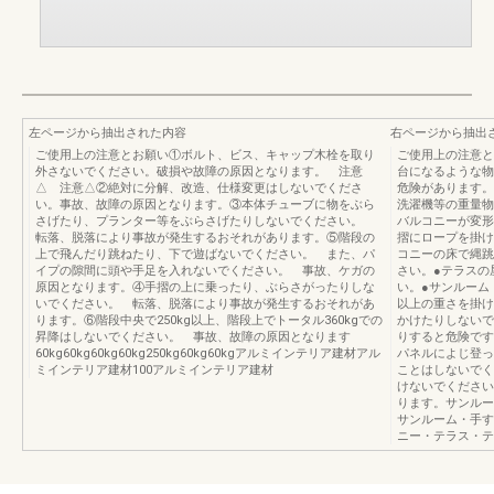
左ページから抽出された内容
右ページから抽出
ご使用上の注意とお願い①ボルト、ビス、キャップ木栓を取り
ご使用上の注意と
外さないでください。破損や故障の原因となります。 注意
台になるような物
△ 注意△②絶対に分解、改造、仕様変更はしないでくださ
危険があります。
い。事故、故障の原因となります。③本体チューブに物をぶら
洗濯機等の重量物
さげたり、プランター等をぶらさげたりしないでください。
バルコニーが変形
転落、脱落により事故が発生するおそれがあります。⑤階段の
摺にロープを掛け
上で飛んだり跳ねたり、下で遊ばないでください。 また、パ
コニーの床で縄跳
イプの隙間に頭や手足を入れないでください。 事故、ケガの
さい。●テラスの
原因となります。④手摺の上に乗ったり、ぶらさがったりしな
い。●サンルーム（
いでください。 転落、脱落により事故が発生するおそれがあ
以上の重さを掛け
ります。⑥階段中央で250kg以上、階段上でトータル360kgでの
かけたりしないで
昇降はしないでください。 事故、故障の原因となります
りすると危険です
60kg60kg60kg60kg250kg60kg60kgアルミインテリア建材アル
パネルによじ登っ
ミインテリア建材100アルミインテリア建材
ことはしないでく
けないでください
ります。サンルー
サンルーム・手す
ニー・テラス・テ