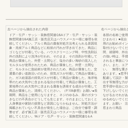
左ページから抽出された内容
右ページから抽出
ドア・引戸・サッシ・装飾窓関連Q&Aドア・引戸・サッシ・装
各部の名称ご使用
飾窓関連Q&A施工店・販売店又はハウスメーカー様に修理を依
ひまわり）■花台
頼してください。アルミ商品の腐食対処方法考えられる原因現
用のお勧めポイン
象・兆候アルミ商品などに粒状の汚れが浮き出てきた。商品に
取付けないでくだ
ゴミなどが付着している。ハウスクリーニング時、中性洗剤以
間、就寝時、外出
外の洗剤により洗浄が行われ、そのまま、その洗剤が付着して
の強い時は、手摺
商品が腐食した。外壁・土間など、塩分の多い海砂の混入した
されると事故につ
モルタルが使用されたため、商品が腐食した。外壁・土間な
さい。また、エア
ど、モルタルに急結材が使用されたため、商品が腐食した。交
い。 無理な重さ
通量の多い道路沿いのため、排気ガスが付着して商品が腐食し
あります。●窓手
た。ガス給湯器の排気ガスが付着して商品が腐食した。海岸地
配慮して設計・製
帯のため大気中に含まれる塩分が付着して商品が腐食した。工
出す等無理な力が
業地帯のため大気中に含まれる腐食を誘発する成分が付着して
窓手摺や花台にロ
商品が腐食した。清掃してください。（P.106参照）お願い●長
下げしないでくだ
期間、商品をご使用になりますと、ネジのゆるみ、扉のガタつ
ながるおそれがあ
きなどの不具合がどうしても生じます。そのままにしておくと
ゆるめないでくだ
人身事故や家財の損害など原因になりかねません。対処方法が
ます。お願い 注
掲載されていない不具合が発生した場合は、ご自分で修理・調
窓まわり商品
整せず、必ず施工店・販売店又はハウスメーカー様に修理を依
頼してください。96ドア・引戸・サッシ・装飾窓関連Q＆A