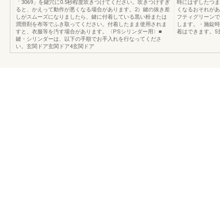
「3069」を鍵穴に0.5秒程度吹きつけてください。吹きつけすぎ
時にはずしたつま
ると、かえって動作が悪くなる場合があります。2）鍵の抜き差
くなるおそれがあ
しがスムーズになりましたら、鍵に付着している黒い粉または
フティグリーンで
潤滑剤を布等でふき取ってください。付着したまま使用されま
します。・施錠時
すと、衣服等を汚す場合があります。〈PSシリンダー用〉■
着はできます。5
鍵・シリンダーは、以下の手順でお手入れを行なってくださ
い。玄関ドア玄関ドア4玄関ドア