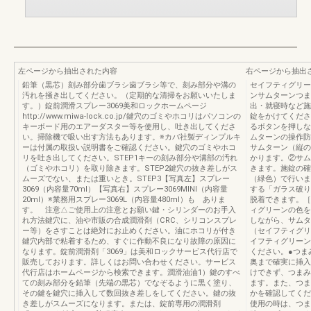
左ページから抽出された内容
右ページから抽出
鉛筆（黒芯）刻み部分歯ブラシ歯ブラシ等で、刻み部分や溝の
セイフティグリー
汚れを掻き出してください。（定期的な清掃をお願いいたしま
ンサムターンつま
す。）錠前潤滑スプレー3069美和ロックホームページ
出・就寝時など施
http://www.miwa-lock.co.jp/鍵穴のゴミやホコリはパソコンの
錠をかけてくださ
キーボード用のエアーダスター等を使用し、吐き出してくださ
るボタンを押しな
い。掃除機で吸い出す方法もあります。※カバ社製ディンプルキ
ムターンの操作防
ーは付属の取扱い説明書をご確認ください。鍵穴のゴミやホコ
サムターン（縦の
リを吐き出してください。STEP1キーの刻み部分や溝部の汚れ
かります。②サム
（ゴミやホコリ）を取り除きます。STEP2鍵穴の抜き差しがス
きます。施錠の確
ムーズでない、または重いとき。STEP3【写真左】スプレー
（緑色）で行いま
3069（内容量70ml）【写真右】スプレー3069MINI（内容量
する「ガラス破り
20ml）※業務用スプレー3069L（内容量480ml）も ありま
脱着できます。［
す。 注意△ご使用上の注意とお願い鍵・シリンダーのお手入
ィグリーンの色を
れ方法鍵穴に、油や市販の合成潤滑剤（CRC、シリコンスプレ
しながら、サムタ
ー等）をさすことは絶対にお止めください。油にホコリが付き
（セイフティグリ
鍵穴内部で粘着するため、すぐに作動不良になり故障の原因に
イフティグリーン
なります。錠前潤滑剤「3069」は美和ロックサービス代行店で
ください。●つま
販売しております。詳しくはお問い合わせください。サービス
奥まで確実に挿入
代行店はホームページから検索できます。潤滑油油1）鍵のすべ
けできず、つまみ
ての刻み部分を鉛筆（先端の黒芯）でなぞるように黒く塗り、
ます。また、つま
その鍵を鍵穴に挿入して数回抜き差しをしてください。鍵の抜
かを確認してくだ
き差しがスムーズになります。または、錠前専用の潤滑剤
使用の時は、つま