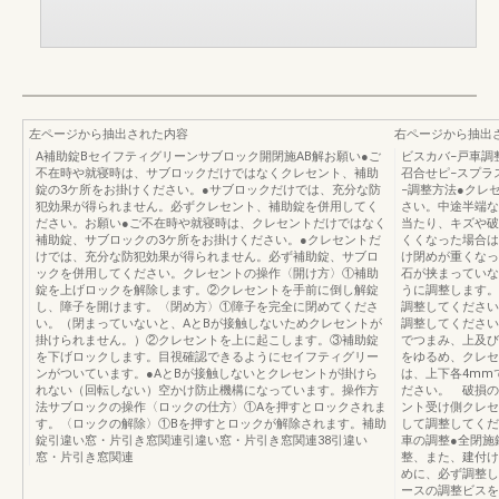
左ページから抽出された内容
右ページから抽出
A補助錠Bセイフティグリーンサブロック開閉施AB解お願い●ご
ビスカバ−戸車調
不在時や就寝時は、サブロックだけではなくクレセント、補助
召合せピ−スプラ
錠の3ケ所をお掛けください。●サブロックだけでは、充分な防
−調整方法●クレ
犯効果が得られません。必ずクレセント、補助錠を併用してく
さい。中途半端な
ださい。お願い●ご不在時や就寝時は、クレセントだけではなく
当たり、キズや破
補助錠、サブロックの3ケ所をお掛けください。●クレセントだ
くくなった場合は
けでは、充分な防犯効果が得られません。必ず補助錠、サブロ
け閉めが重くなっ
ックを併用してください。クレセントの操作〈開け方〉①補助
石が挟まっていな
錠を上げロックを解除します。②クレセントを手前に倒し解錠
うに調整します。
し、障子を開けます。〈閉め方〉①障子を完全に閉めてくださ
調整してください
い。（閉まっていないと、AとBが接触しないためクレセントが
調整してください
掛けられません。）②クレセントを上に起こします。③補助錠
でつまみ、上及び
を下げロックします。目視確認できるようにセイフティグリー
をゆるめ、クレセ
ンがついています。●AとBが接触しないとクレセントが掛けら
は、上下各4mm
れない（回転しない）空かけ防止機構になっています。操作方
ださい。 破損の
法サブロックの操作〈ロックの仕方〉①Aを押すとロックされま
ント受け側クレセ
す。〈ロックの解除〉①Bを押すとロックが解除されます。補助
して調整してくだ
錠引違い窓・片引き窓関連引違い窓・片引き窓関連38引違い
車の調整●全閉施
窓・片引き窓関連
整、また、建付け
めに、必ず調整し
ースの調整ビスを