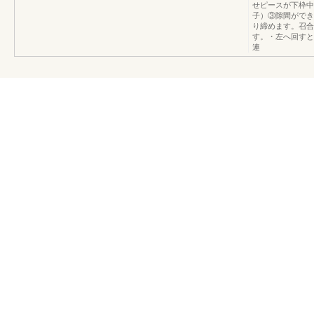
せピースが下枠中
子）③隙間ができ
り締めます。召合
す。・左へ回すと
連