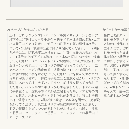
左ページから抽出された内容
右ページから抽出
上げ下げロックランマレバーハンドル錠／サムターン丁番ドア
操作ヒモ網戸ケー
枠下枠上げ下げロック引手網付き格子ドア本体各部の名称■エア
作ヒモを下に引き
パス勝手口ドア（外観）ご使用上の注意とお願い網付き格子に
と静かに操作して
ついて●外出時、就寝時は必ず障子を閉めてください。 （網付
に引きます。②ロ
き格子には、防犯機能はありません。）安全操作のお勧めポイ
ヒモを持ったまま
ント●障子を上げ下げする際は、ドア本体が閉まった状態で操作
体を開いた状態で
してください。（エアパスドア）●防犯性向上のため施錠は、サ
て操作しますとス
ムターンと必ず上げ下げロックの施錠も行ってください。（エ
す。お願い●網戸
アパスドア）ケガの防止破損・故障の防止●ドアの開閉時には、
部）、又はひもを
丁番側の隙間に手を置かないでください。指を挟んで大ケガの
もって操作すると
おそれがあります。 特にお子様にはご注意ください。●ドアの
なります。●無理
開閉にあたっては、必ずハンドルやニギリ玉を持って操作して
ばかりでなく思わ
ください。ハンドルやニギリ玉から手を放したり、ドアの先端
い。●ボトムバー
に手を置くと、突風等でドアが急に閉まった時、ドアと枠の間
をそえて、静かに
に手を挟み、思わぬケガをするおそれがあります。特にお子様
意△ボトムバー2
にはご注意ください。●風の強い時はドア本体を閉めて、必ず錠
をかけてください。風によりドアが急に開閉することがあり、
ドアの破損やケガにつながるおそれがあります。お願い 注意
△勝手口ドア・テラスドア勝手口ドア・テラスドア26勝手口ド
ア・テラスドア