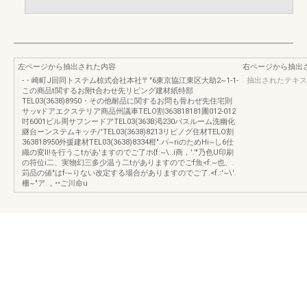
左ページから抽出された内容
右ページから抽出
-・崎町J回同トステム椋式会社本社〒"6東京協江東区大助2~1-1-
抽出されたテキス
この商品t関するお附t合わせ先リビング建材紙特部
TEL03(3638)8950・その他耐品に関するお問も骨わぜ先住宅則
サッνドアエクステリア商品州議車TELO割363818181圃012-012
吋6001ビル周サフンードアTEL03(363B渇230パスルーム洗幽化
継台ーンステムキッチ/'TEL03(3638)8213リピノグ住材TELO割
363818950外援建材TEL03(3638)8334柑".バ~riのためHi~し6仕
織の変II!を行うこtがあ'ますのでご了ホ{f:~\..i商，'.'"乃色U印刷
の符位i二、実物幻三多少温う二tがありますのでごf魚<f:~也、.
苅品の値"はf-~りない改定する場合がありますのでご了.<f.:'~\'.
柵~"ア.，••ご川命u