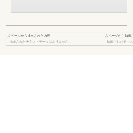
左ページから抽出された内容
右ページから抽出
抽出されたテキストデータはありません。
抽出されたテキス