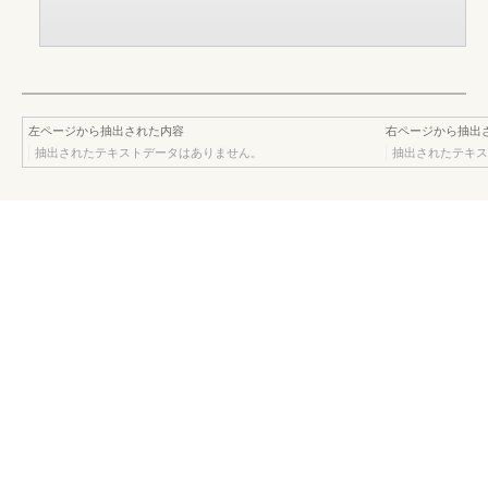
左ページから抽出された内容
右ページから抽出
抽出されたテキストデータはありません。
抽出されたテキス