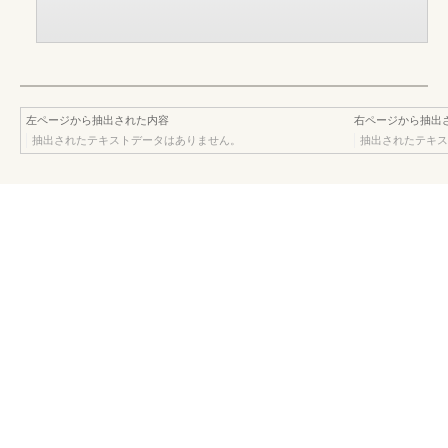
左ページから抽出された内容
右ページから抽出
抽出されたテキストデータはありません。
抽出されたテキス