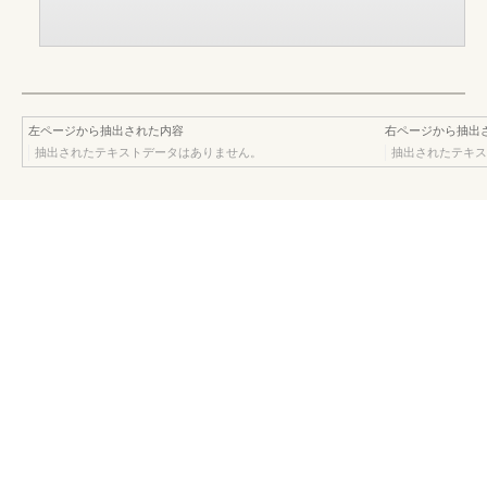
左ページから抽出された内容
右ページから抽出
抽出されたテキストデータはありません。
抽出されたテキス