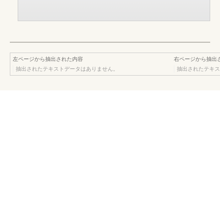
左ページから抽出された内容
右ページから抽出
抽出されたテキストデータはありません。
抽出されたテキス