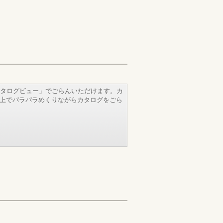
タログビュー」でごらんいただけます。カ
b上でパラパラめくりながらカタログをごら