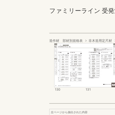
ファミリーライン 受発注編 1
造作材 部材別規格表
非木造用定尺材
130
131
左ページから抽出された内容