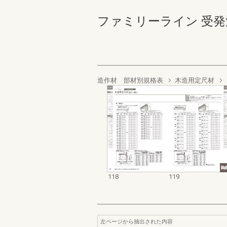
ファミリーライン 受発注編 1
造作材 部材別規格表
木造用定尺材
118
119
左ページから抽出された内容