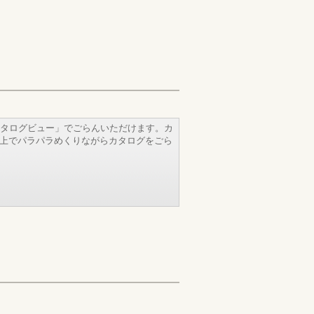
タログビュー」でごらんいただけます。カ
b上でパラパラめくりながらカタログをごら