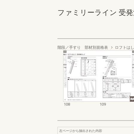
ファミリーライン 受発注編 1
階段／手すり 部材別規格表
ロフトは
108
109
左ページから抽出された内容