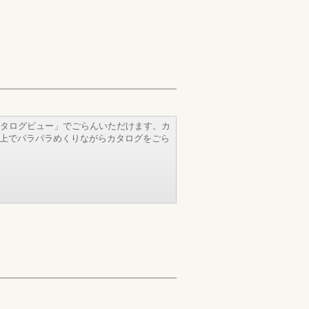
タログビュー」でごらんいただけます。カ
b上でパラパラめくりながらカタログをごら