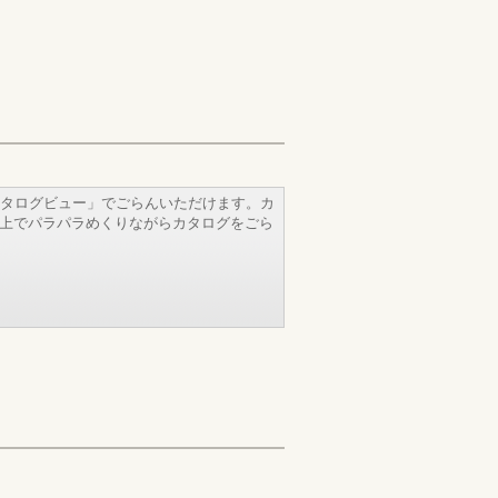
タログビュー」でごらんいただけます。カ
b上でパラパラめくりながらカタログをごら