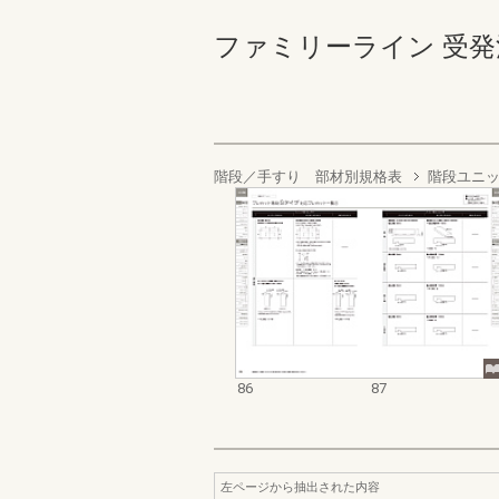
ファミリーライン 受発注編 
階段／手すり 部材別規格表
階段ユニ
86
87
左ページから抽出された内容