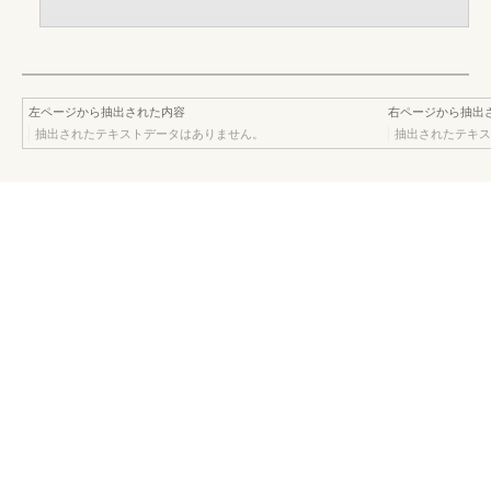
左ページから抽出された内容
右ページから抽出
抽出されたテキストデータはありません。
抽出されたテキス