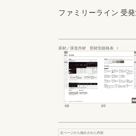
ファミリーライン 受発注編 
床材／床造作材 部材別規格表
68
69
左ページから抽出された内容