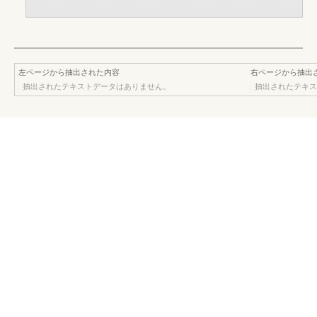
左ページから抽出された内容
右ページから抽出
抽出されたテキストデータはありません。
抽出されたテキス