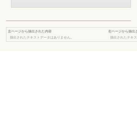
左ページから抽出された内容
右ページから抽出
抽出されたテキストデータはありません。
抽出されたテキス