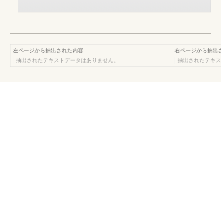
左ページから抽出された内容
右ページから抽出
抽出されたテキストデータはありません。
抽出されたテキス