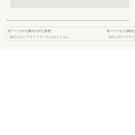
左ページから抽出された内容
右ページから抽出
抽出されたテキストデータはありません。
抽出されたテキス