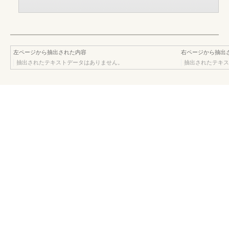
左ページから抽出された内容
右ページから抽出
抽出されたテキストデータはありません。
抽出されたテキス