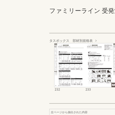
ファミリーライン 受発注編 2
タスボックス 部材別規格表
232
233
左ページから抽出された内容