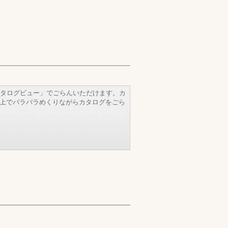
タログビュー」でごらんいただけます。カ
b上でパラパラめくりながらカタログをごら