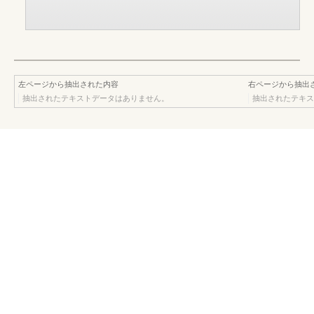
左ページから抽出された内容
右ページから抽出
抽出されたテキストデータはありません。
抽出されたテキス