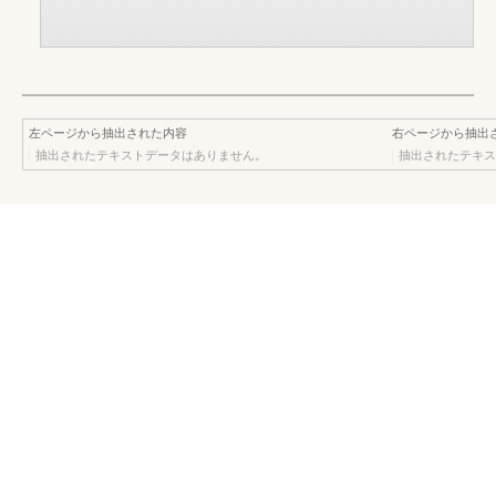
左ページから抽出された内容
右ページから抽出
抽出されたテキストデータはありません。
抽出されたテキス