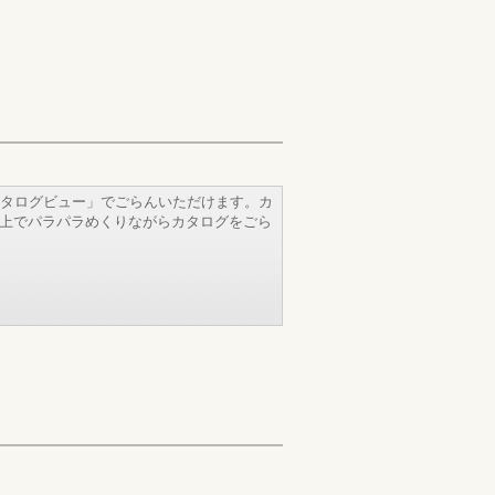
タログビュー」でごらんいただけます。カ
b上でパラパラめくりながらカタログをごら