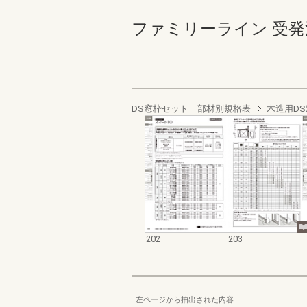
ファミリーライン 受発注編 2
DS窓枠セット 部材別規格表
木造用D
202
203
左ページから抽出された内容