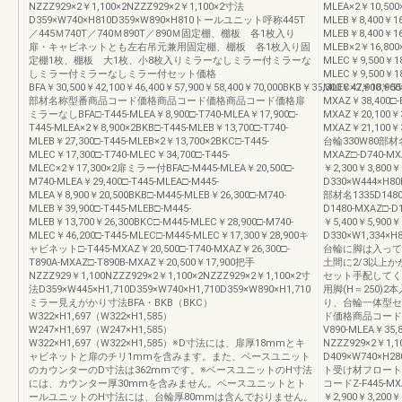
NZZZ929×2￥1,100×2NZZZ929×2￥1,100×2寸法
MLEA×2￥10,500×
D359×W740×H810D359×W890×H810トールユニット呼称445T
MLEB￥8,400￥16,
／445Ｍ740T／740Ｍ890T／890Ｍ固定棚、棚板 各1枚入り
MLEB￥8,400￥16,
扉・キャビネットとも左右吊元兼用固定棚、棚板 各1枚入り固
MLEB×2￥16,800×
定棚1枚、棚板 大1枚、小8枚入りミラーなしミラー付ミラーな
MLEC￥9,500￥18,
しミラー付ミラーなしミラー付セット価格
MLEC￥9,500￥18,
BFA￥30,500￥42,100￥46,400￥57,900￥58,400￥70,000BKB￥35,300￥47,900￥55
MLEC×2￥18,900×
部材名称型番商品コード価格商品コード価格商品コード価格扉
MXAZ￥38,400□-
ミラーなしBFA□-T445-MLEA￥8,900□-T740-MLEA￥17,900□-
MXAZ￥20,100￥3
T445-MLEA×2￥8,900×2BKB□-T445-MLEB￥13,700□-T740-
MXAZ￥21,100￥3
MLEB￥27,300□-T445-MLEB×2￥13,700×2BKC□-T445-
台輪330W80部材名
MLEC￥17,300□-T740-MLEC￥34,700□-T445-
MXAZ□-D740-MX
MLEC×2￥17,300×2扉ミラー付BFA□-M445-MLEA￥20,500□-
￥2,300￥3,800￥
M740-MLEA￥29,400□-T445-MLEA□-M445-
D330×W444×H80
MLEA￥8,900￥20,500BKB□-M445-MLEB￥26,300□-M740-
部材名1335D1480
MLEB￥39,900□-T445-MLEB□-M445-
D1480-MXAZ□-D
MLEB￥13,700￥26,300BKC□-M445-MLEC￥28,900□-M740-
￥5,400￥5,900￥
MLEC￥46,200□-T445-MLEC□-M445-MLEC￥17,300￥28,900キ
D330×W1,334×H
ャビネット□-T445-MXAZ￥20,500□-T740-MXAZ￥26,300□-
台輪に脚は入って
T890A-MXAZ□-T890B-MXAZ￥20,500￥17,900把手
土間に2/3以上
NZZZ929￥1,100NZZZ929×2￥1,100×2NZZZ929×2￥1,100×2寸
セット手配してく
法D359×W445×H1,710D359×W740×H1,710D359×W890×H1,710
用脚(H＝250)
ミラー見えがかり寸法BFA・BKB（BKC）
り、台輪一体型セッ
W322×H1,697（W322×H1,585）
ド価格商品コード価格
W247×H1,697（W247×H1,585）
V890-MLEA￥35
W322×H1,697（W322×H1,585）※D寸法には、扉厚18mmとキ
NZZZ929×2￥1,1
ャビネットと扉のチリ1mmを含みます。また、ベースユニット
D409×W740×H
のカウンターのD寸法は362mmです。※ベースユニットのH寸法
ト受け材フロート金
には、カウンター厚30mmを含みません。ベースユニットとト
コードZ-F445-MX
ールユニットのH寸法には、台輪厚80mmは含んでおりません。
￥2,900￥3,20