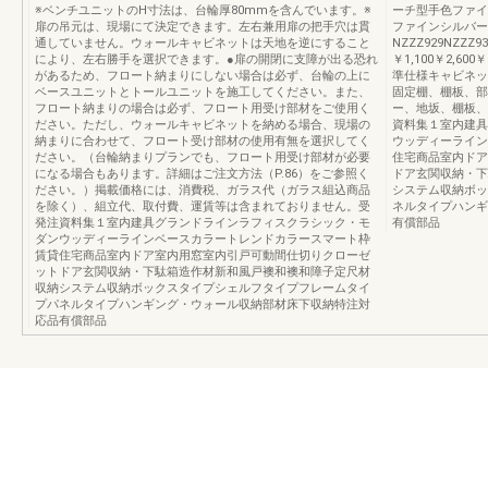
※ベンチユニットのH寸法は、台輪厚80mmを含んでいます。※
ーチ型手色ファイ
扉の吊元は、現場にて決定できます。左右兼用扉の把手穴は貫
ファインシルバー
通していません。ウォールキャビネットは天地を逆にすること
NZZZ929NZZZ9
により、左右勝手を選択できます。●扉の開閉に支障が出る恐れ
￥1,100￥2,6
があるため、フロート納まりにしない場合は必ず、台輪の上に
準仕様キャビネッ
ベースユニットとトールユニットを施工してください。また、
固定棚、棚板、部
フロート納まりの場合は必ず、フロート用受け部材をご使用く
ー、地坂、棚板、
ださい。ただし、ウォールキャビネットを納める場合、現場の
資料集１室内建具
納まりに合わせて、フロート受け部材の使用有無を選択してく
ウッディーライン
ださい。（台輪納まりプランでも、フロート用受け部材が必要
住宅商品室内ドア
になる場合もあります。詳細はご注文方法（P.86）をご参照く
ドア玄関収納・下
ださい。）掲載価格には、消費税、ガラス代（ガラス組込商品
システム収納ボッ
を除く）、組立代、取付費、運賃等は含まれておりません。受
ネルタイプハンギ
発注資料集１室内建具グランドラインラフィスクラシック・モ
有償部品
ダンウッディーラインベースカラートレンドカラースマート枠
賃貸住宅商品室内ドア室内用窓室内引戸可動間仕切りクローゼ
ットドア玄関収納・下駄箱造作材新和風戸襖和襖和障子定尺材
収納システム収納ボックスタイプシェルフタイプフレームタイ
プパネルタイプハンギング・ウォール収納部材床下収納特注対
応品有償部品