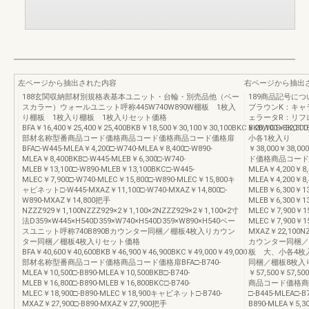
左ページから抽出された内容
右ページから抽出
188玄関収納部材別規格表基本ユニット・台輪・別売品他（ベー
189商品記号に
スカラー）ウォールユニット呼称445W740W890W棚板 1枚入
ブラウンK：キャ
り棚板 1枚入り棚板 1枚入りセット価格
ェラータR：リフレ
BFA￥16,400￥25,400￥25,400BKB￥18,500￥30,100￥30,100BKC￥20,100￥32,800
BKBWGS-BKC
部材名称型番商品コード価格商品コード価格商品コード価格扉
小各1枚入り
BFA□-W445-MLEA￥4,200□-W740-MLEA￥8,400□-W890-
￥38,000￥38,00
MLEA￥8,400BKB□-W445-MLEB￥6,300□-W740-
ド価格商品コード価格□
MLEB￥13,100□-W890-MLEB￥13,100BKC□-W445-
MLEA￥4,200￥8,
MLEC￥7,900□-W740-MLEC￥15,800□-W890-MLEC￥15,800キ
MLEA￥4,200￥8,
ャビネット□-W445-MXAZ￥11,100□-W740-MXAZ￥14,800□-
MLEB￥6,300￥13
W890-MXAZ￥14,800把手
MLEB￥6,300￥13
NZZZ929￥1,100NZZZ929×2￥1,100×2NZZZ929×2￥1,100×2寸
MLEC￥7,900￥15
法D359×W445×H540D359×W740×H540D359×W890×H540ベー
MLEC￥7,900￥15
スユニット呼称740B890Bカウンター同梱／棚板4枚入りカウン
MXAZ￥22,100NZ
ター同梱／棚板4枚入りセット価格
カウンター同梱／
BFA￥40,600￥40,600BKB￥46,900￥46,900BKC￥49,000￥49,000
板 大、小各4枚
部材名称型番商品コード価格商品コード価格扉BFA□-B740-
同梱／棚板8枚入
MLEA￥10,500□-B890-MLEA￥10,500BKB□-B740-
￥57,500￥57,500
MLEB￥16,800□-B890-MLEB￥16,800BKC□-B740-
商品コード価格商
MLEC￥18,900□-B890-MLEC￥18,900キャビネット□-B740-
□-B445-MLEA□-B
MXAZ￥27,900□-B890-MXAZ￥27,900把手
B890-MLEA￥5,30