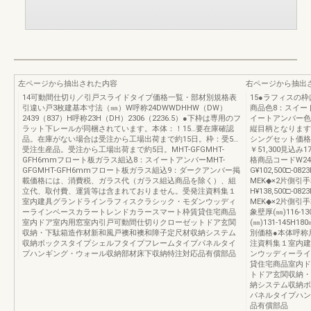
左ページから抽出された内容
右ページから抽出
14可動間仕切り／引戸スライドタイプ価格一覧・部材別規格表
15●ラフィスの
引違い戸3枚建基本寸法（㎜）W呼称24DWWDHHW（DW）
商品色8：スイー
2439（837）H呼称23H（DH）2306（2236.5）●下枠は専用のフ
イートアンバー色
ラット下レールが同梱されています。本体：！15…要在庫確認
縦目柄となります
品。在庫がない場合は受注から工場出荷まで約15日。枠：受5…
シングセット価格
受注生産品。受注から工場出荷まで約5日。MHT-GFGMHT-
￥51,300見込
GFH6mmフロート板ガラス組込8：スイートアンバーMHT-
格商品コードW24
GFGMHT-GFH6mmフロート板ガラス組込9：ダークアンバー掲
G¥102,500□-08
載価格には、消費税、ガラス代（ガラス組込商品を除く）、組
MEK◆×2片側引
立代、取付費、運賃等は含まれておりません。受発注資料集１
H¥138,500□-08
室内建具グランドラインラフィスクラシック・モダンウッディ
MEK◆×2片側引
ーラインベースカラートレンドカラースマート枠賃貸住宅商品
象壁厚(㎜)116-13
室内ドア室内用窓室内引戸可動間仕切りクローゼットドア玄関
(㎜)131-145H1
収納・下駄箱造作材新和風戸襖和襖和障子定尺材収納システム
別価格●本体呼称
収納ボックスタイプシェルフタイプフレームタイプパネルタイ
注資料集１室内建
プハンギング・ウォール収納部材床下収納特注対応品有償部品
ンウッディーライ
貸住宅商品室内ド
トドア玄関収納・
納システム収納ボ
パネルタイプハン
品有償部品