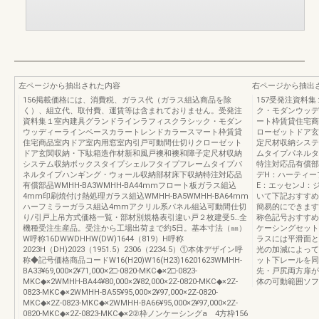
左ページから抽出された内容
右ページから抽出
156掲載価格には、消費税、ガラス代（ガラス組込商品を除
157受発注資料
く）、組立代、取付費、運賃等は含まれておりません。受発注
ク・モダンウッデ
資料集１室内建具グランドラインラフィスクラシック・モダン
ート枠賃貸住宅商
ウッディーラインベースカラートレンドカラースマート枠賃貸
ローゼットドア玄
住宅商品室内ドア室内用窓室内引戸可動間仕切りクローゼット
定尺材収納システ
ドア玄関収納・下駄箱造作材新和風戸襖和襖和障子定尺材収納
ムタイプパネルタ
システム収納ボックスタイプシェルフタイプフレームタイプパ
特注対応品有償部
ネルタイプハンギング・ウォール収納部材床下収納特注対応品
デH：ハーティー
有償部品WMHH-BA3WMHH-BA44mmフロート板ガラス組込
E：エッセンJ：
4mm印刷焼付け熱処理ガラス組込WMHH-BA5WMHH-BA64mm
いて下記おすすめ
ハーフミラーガラス組込4mmアクリル系パネル組込可動間仕切
簡易的にできます。
り/引戸上吊方式価格一覧・部材別規格表引違い戸２枚建受5…全
称色記号おすすめ
機種受注生産品。受注から工場出荷まで約5日。基本寸法（㎜）
ケーシングセット
W呼称16DWWDHHW(DW)1644（819）H呼称
ラスには平滑面と
2023H（DH)2023（1951.5）2306（2234.5）①本体デザイン呼
光の加減によって
称◆記号価格商品コードW16(H20)W16(H23)16201623WMHH-
ット下レールを同
BA33¥69,000×2¥71,000×2□-0820-MKC◆×2□-0823-
先・戸尻両方扉が
MKC◆×2WMHH-BA44¥80,000×2¥82,000×2Z-0820-MKC◆×2Z-
体の可動範囲ソフ
0823-MKC◆×2WMHH-BA55¥95,000×2¥97,000×2Z-0820-
MKC◆×2Z-0823-MKC◆×2WMHH-BA66¥95,000×2¥97,000×2Z-
0820-MKC◆×2Z-0823-MKC◆×2②枠ノンケーシングa 4方枠156