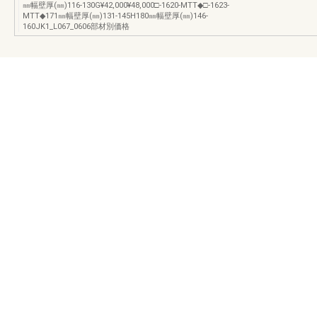
㎜幅壁厚(㎜)116-130G¥42,000¥48,000□-1620-MTT◆□-1623-
MTT◆171㎜幅壁厚(㎜)131-145H180㎜幅壁厚(㎜)146-
160JK1_L067_0606部材別価格