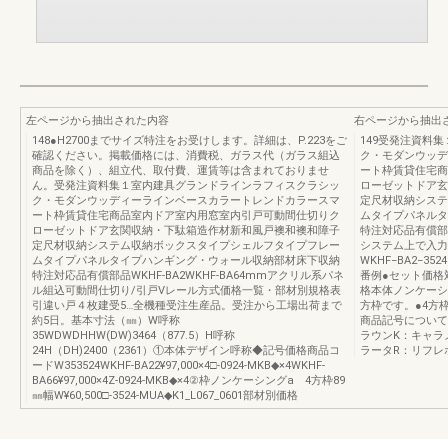
左ページから抽出された内容
右ページから抽出
148●H2700までサイズ特注をお受けします。詳細は、P.223をご
149受発注資料
確認ください。掲載価格には、消費税、ガラス代（ガラス組込
ク・モダンウッデ
商品を除く）、組立代、取付費、運賃等は含まれておりませ
ート枠賃貸住宅商
ん。受発注資料集１室内建具グランドラインラフィスクラシッ
ローゼットドア玄
ク・モダンウッディーラインベースカラートレンドカラースマ
定尺材収納システ
ート枠賃貸住宅商品室内ドア室内用窓室内引戸可動間仕切りク
ムタイプパネルタ
ローゼットドア玄関収納・下駄箱造作材新和風戸襖和襖和障子
特注対応品有償部
定尺材収納システム収納ボックスタイプシェルフタイプフレー
システム上で入力
ムタイプパネルタイプハンギング・ウォール収納部材床下収納
WKHF−BA2−
特注対応品有償部品WKHF-BA2WKHF-BA64mmアクリル系パネ
番例●セット価格
ル組込可動間仕切り/引戸Vレール方式価格一覧・部材別規格表
格本体ノンケーシ
引違い戸４枚建受5…全機種受注生産品。受注から工場出荷まで
方枠です。●4方
約5日。基本寸法（㎜）W呼称
商品記号について
35WDWDHHW(DW)3464（877.5）H呼称
ラウンK：キャラ
24H（DH)2400（2361）①本体デザイン呼称◆記号価格商品コ
ラータR：リフレ
ードW353524WKHF-BA22¥97,000×4□-0924-MKB◆×4WKHF-
BA66¥97,000×4Z-0924-MKB◆×4②枠ノンケーシングa 4方枠89
㎜幅W¥60,500□-3524-MUA◆K1_L067_0601部材別価格