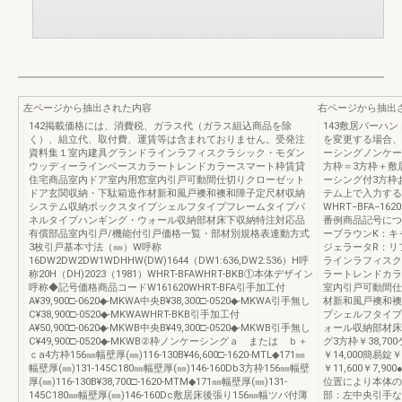
左ページから抽出された内容
右ページから抽出
142掲載価格には、消費税、ガラス代（ガラス組込商品を除
143敷居バーハ
く）、組立代、取付費、運賃等は含まれておりません。受発注
を変更する場合、
資料集１室内建具グランドラインラフィスクラシック・モダン
ーシングノンケー
ウッディーラインベースカラートレンドカラースマート枠賃貸
方枠＝3方枠＋敷
住宅商品室内ドア室内用窓室内引戸可動間仕切りクローゼット
ーシング付3方枠
ドア玄関収納・下駄箱造作材新和風戸襖和襖和障子定尺材収納
テム上で入力する
システム収納ボックスタイプシェルフタイプフレームタイプパ
WHRT−BFA−
ネルタイプハンギング・ウォール収納部材床下収納特注対応品
番例商品記号につ
有償部品室内引戸/機能付引戸価格一覧・部材別規格表連動方式
ーブラウンK：キ
3枚引戸基本寸法（㎜）W呼称
ジェラータR：リ
16DW2DW2DW1WDHHW(DW)1644（DW1:636,DW2:536）H呼
ラインラフィスク
称20H（DH)2023（1981）WHRT-BFAWHRT-BKB①本体デザイン
ラートレンドカラ
呼称◆記号価格商品コードW161620WHRT-BFA引手加工付
室内引戸可動間仕
A¥39,900□-0620◆-MKWA中央B¥38,300□-0520◆-MKWA引手無し
材新和風戸襖和襖
C¥38,900□-0520◆-MKWAWHRT-BKB引手加工付
プシェルフタイプ
A¥50,900□-0620◆-MKWB中央B¥49,300□-0520◆-MKWB引手無し
ォール収納部材床
C¥49,900□-0520◆-MKWB②枠ノンケーシングａ または ｂ＋
グ3方枠￥38,70
ｃa4方枠156㎜幅壁厚(㎜)116-130B¥46,600□-1620-MTL◆171㎜
￥14,000簡易錠
幅壁厚(㎜)131-145C180㎜幅壁厚(㎜)146-160Db3方枠156㎜幅壁
￥11,600￥7
厚(㎜)116-130B¥38,700□-1620-MTM◆171㎜幅壁厚(㎜)131-
位置により本体の
145C180㎜幅壁厚(㎜)146-160Dc敷居床後張り156㎜幅ツバ付薄
部：左中央引手な