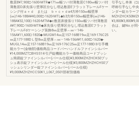
敷居B¥7,900□-1600-MTR◆171㎜幅ツバ付薄敷居C180㎜幅ツバ付
引手なし本体（□
薄敷居D床先張り壁厚区分なし埋込敷居Eフラット下レールFケー
呼称引手なし中央
シング付ａ＋ｄ または ｂ＋ｃ＋ｄa4方枠150㎜幅壁厚
ンダー錠カラーフ
(㎜)146-188A¥40,000□-1620-MTL◆b3方枠150㎜幅壁厚(㎜)146-
MZHZHCK50MZ
188A¥32,100□-1620-MTM◆c敷居床後張り150㎜幅ツバ付薄敷居
¥3,800¥3,8
A¥7,900□-1600-MTR◆床先張り壁厚区分なし埋込敷居Eフラット
合は、鍵No.が
下レールFdケーシング装飾8㎜足壁厚︵㎜︶146-
い。
156A¥11,600□-1820◆-MUGM14㎜足157-168B19㎜足169-176C25
㎜足177-188DＬ型8㎜足壁厚︵㎜︶146-156A¥11,600□-1620◆-
MUGL14㎜足157-168B19㎜足169-176C25㎜足177-188D③引手機
能カラー(金物部)価格商品コードバーハンドルファインシルバー
¥14,000MZT□BHS51④引戸錠機能カラー価格商品コードプッシ
ュ簡易錠ファインシルバー(パール仕様)¥3,800MZHZHCK50プッ
シュ表示錠ファインシルバー(パール仕様)¥3,800MZHZHCH50プ
ッシュシリンダー錠ファインシルバー(パール仕様)
¥9,000MZHZHCC50K1_L067_0501部材別価格