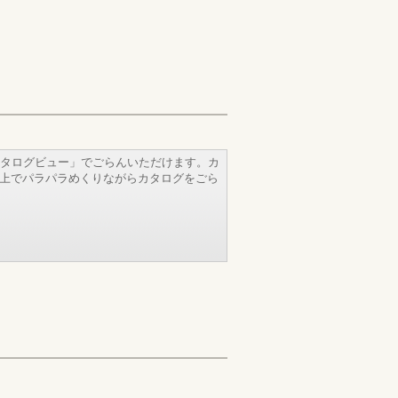
タログビュー」でごらんいただけます。カ
b上でパラパラめくりながらカタログをごら