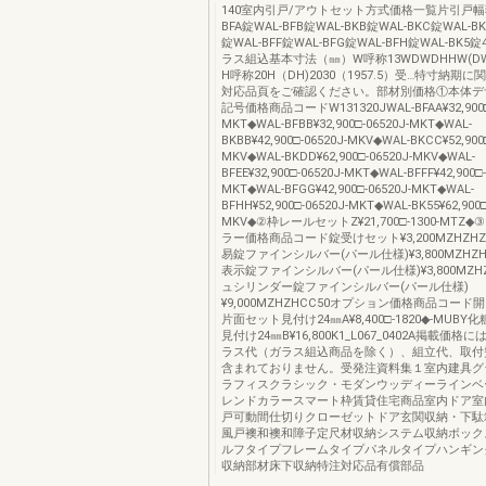
140室内引戸/アウトセット方式価格一覧片引戸幅
BFA錠WAL-BFB錠WAL-BKB錠WAL-BKC錠WAL-BK
錠WAL-BFF錠WAL-BFG錠WAL-BFH錠WAL-BK
ラス組込基本寸法（㎜）W呼称13WDWDHHW(DW)
H呼称20H（DH)2030（1957.5）受…特寸納期
対応品頁をご確認ください。部材別価格①本体デ
記号価格商品コードW131320JWAL-BFAA¥32,900□-
MKT◆WAL-BFBB¥32,900□-06520J-MKT◆WAL-
BKBB¥42,900□-06520J-MKV◆WAL-BKCC¥52,900□
MKV◆WAL-BKDD¥62,900□-06520J-MKV◆WAL-
BFEE¥32,900□-06520J-MKT◆WAL-BFFF¥42,900□-
MKT◆WAL-BFGG¥42,900□-06520J-MKT◆WAL-
BFHH¥52,900□-06520J-MKT◆WAL-BK55¥62,900□
MKV◆②枠レールセットZ¥21,700□-1300-MTZ
ラー価格商品コード錠受けセット¥3,200MZHZH
易錠ファインシルバー(パール仕様)¥3,800MZHZ
表示錠ファインシルバー(パール仕様)¥3,800MZH
ュシリンダー錠ファインシルバー(パール仕様)
¥9,000MZHZHCC50オプション価格商品コー
片面セット見付け24㎜A¥8,400□-1820◆-MUB
見付け24㎜B¥16,800K1_L067_0402A掲載価
ラス代（ガラス組込商品を除く）、組立代、取付
含まれておりません。受発注資料集１室内建具グ
ラフィスクラシック・モダンウッディーラインベ
レンドカラースマート枠賃貸住宅商品室内ドア室
戸可動間仕切りクローゼットドア玄関収納・下駄
風戸襖和襖和障子定尺材収納システム収納ボック
ルフタイプフレームタイプパネルタイプハンギン
収納部材床下収納特注対応品有償部品