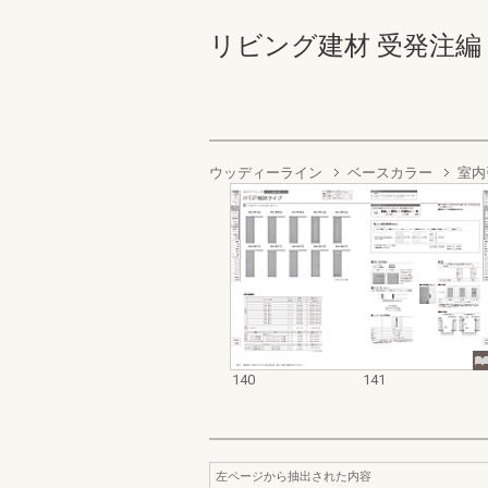
リビング建材 受発注編 140-
ウッディーライン
ベースカラー
室内
140
141
左ページから抽出された内容