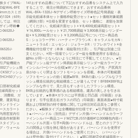
狭タイプWAL-
141おすすめ品番について下記おすすめ品番をシステム上で入力
D錠WAL-BFE
することで、発注が簡易的にできます。おすすめ品番例
5錠4mmカスミガ
WAL−BFA−1320J−Nデザイン呼称サイズ呼称色記号簡易錠・表
1324（659）
示錠化粧縁本体セット価格枠錠受けセット●セット価格対象範囲
に関しては、特注
（網掛け部）※仕様を変更する場合、セット価格に 差額を加算
ザイン呼称◆
してください。化粧縁片面セット+￥8,400化粧縁両面セット+
06520J-
￥16,800レールセット￥21,700簡易錠￥3,800表示錠シリンダー
錠+￥5,200錠受けセット￥3,200商品記号について□＝商品色
-06520J-
S：ショコラーデH：ハーティーブラウンK：キャラメルモカN：
ニュートラルE：エッセンJ：ジェラータR：リフレホワイト※全
06520J-
機種錠付仕様です（本体：箱錠取付け済）。引戸錠は別途ご注
文ください。※同一現場でシリンダー錠を複数使用する場合は、
-06520J-
鍵No.が同一とならないように特注にて手配してください。●引
◆③引戸錠機能カ
戸錠プッシュ錠デザイン簡易錠表示錠シリンダー錠カラーファ
Z002プッシュ簡
インシルバー(パール仕様)●Wソフトモーション戸先・戸尻両方
HCK50プッシュ
扉がゆっくり閉まるソフトモーションを搭載。本体の可動範囲
ZHCH50プッシ
ソフトモーションの効く範囲●BFB、BKBの違いシンプルなフラ
ッシュ構造伝統的な框組構造ここが違うんです！BFBBKBBFBは
ド開口部材化粧縁
シンプルな作りで、見た目もすっきりしたフラッシュ構造。
Y化粧縁両面セット
BKBは伝統的な重厚感のある框組構造。建具の美しさを引き出
格には、消費税、ガ
しています。●本体※ガラスには平滑面と凹凸面（印刷面）があ
費、運賃等は
ります。引手位置左右ガラスの凹凸（印刷面）裏面表面●特寸範
ランドライン
囲および部材別の特寸価格に関しては特注対応品頁をご参照く
ースカラート
ださい。●幅狭タイプは全機種錠付仕様です。●引戸錠受けセッ
内用窓室内引
ト●バーハンドル（別売品）デザイン片側バーハンドルカラーフ
箱造作材新和
ァインシルバー商品コードMZT□BJS51価格¥12,000梱包内容バ
スタイプシェ
ーハンドル片面＋引手※両側バーハンドルは、壁とのクリアラン
グ・ウォール
スの関係より指を挟む場合があります。バーハンドルを使用す
る場合は、片側バーハンドルをご使用ください。（バーハンド
ルは壁外側に取付けてください。）●開口部材②化粧縁両面セッ