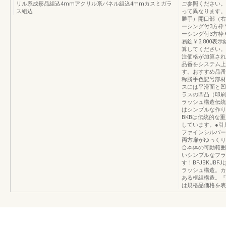
リル系成形品組込4mmアクリル系パネル組込4mmカスミガラ
ご参照ください。
ス組込
って異なります。
勝手）開口部（右
ーシング付3方枠￥
ーシング付3方枠￥3
易錠￥3,800表
算してください。
注価格が加算され
品番をシステム上
す。おすすめ品番例
称勝手色記号部材
スには平滑面と凹
ラスの凹凸（印刷
ラッシュ構造伝統
はシンプルな作り
BKBは伝統的な
しています。●引
ファインシルバー
両方扉がゆっくり
合本体の可動範囲
いシンプルなフラ
す！BFJBKJB
ラッシュ構造。カ
ある框組構造。『
は規格品価格を表