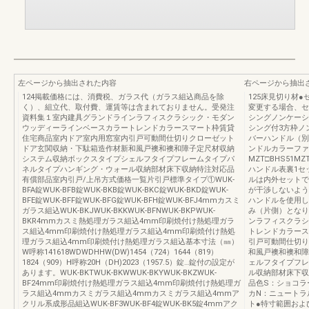
左ページから抽出された内容
右ページから抽出
124掲載価格には、消費税、ガラス代（ガラス組込商品を除
125床見切り材
く）、組立代、取付費、運賃等は含まれておりません。受発注
変更する場合、セ
資料集１室内建具グランドラインラフィスクラシック・モダン
シングノンケーシ
ウッディーラインベースカラートレンドカラースマート枠賃貸
シング付3方枠ノ
住宅商品室内ドア室内用窓室内引戸可動間仕切りクローゼット
バーハンドル（別
ドア玄関収納・下駄箱造作材新和風戸襖和襖和障子定尺材収納
ンドルカラーファ
システム収納ボックスタイプシェルフタイプフレームタイプパ
MZT□BHS51MZ
ネルタイプハンギング・ウォール収納部材床下収納特注対応品
ハンドル表裏1セ
有償部品室内引戸/上吊方式価格一覧片引戸標準タイプ①WUK-
ルは内外セットで
BFA錠WUK-BFB錠WUK-BKB錠WUK-BKC錠WUK-BKD錠WUK-
が干渉しないよう
BFE錠WUK-BFF錠WUK-BFG錠WUK-BFH錠WUK-BFJ4mmカスミ
ハンドルを使用し
ガラス組込WUK-BKJWUK-BKKWUK-BFNWUK-BKPWUK-
み（片側）となり
BKR4mmカスミ熱処理ガラス組込4mm印刷焼付け熱処理ガラ
ンラフィスクラシ
ス組込4mm印刷焼付け熱処理ガラス組込4mm印刷焼付け熱処
トレンドカラース
理ガラス組込4mm印刷焼付け熱処理ガラス組込基本寸法（㎜）
引戸可動間仕切り
W呼称141618WDWDHHW(DW)1454（724）1644（819）
和風戸襖和襖和障
1824（909）H呼称20H（DH)2023（1957.5）錠…錠付の設定が
ェルフタイプフレ
あります。WUK-BKTWUK-BKWWUK-BKYWUK-BKZWUK-
ル収納部材床下収
BF24mm印刷焼付け熱処理ガラス組込4mm印刷焼付け熱処理ガ
品色S：ショコラ
ラス組込4mmカスミガラス組込4mmカスミガラス組込4mmア
カN：ニュートラ
クリル系成形品組込WUK-BF3WUK-BF4錠WUK-BK5錠4mmアク
ト●特寸範囲およ