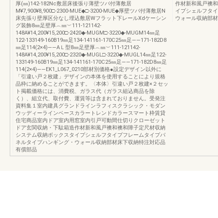
厚(㎜)142-182Nc敷居床後張り薄壁ツバ付薄敷居
作材新和風戸襖和
M¥7,900¥8,900□-2300-MUE◆□-3200-MUE◆厚壁ツバ付薄敷居N
イプシェルフタイ
床先張り壁厚区分なし埋込敷居Wフラット下レールXdケーシン
ウォール収納部材
グ装飾8㎜足壁厚︵㎜︶111-121142-
148A¥14,200¥15,200□-2420◆-MUGM□-3220◆-MUGM14㎜足
122-133149-160B19㎜足134-141161-170C25㎜足――171-182D8
㎜足114(2×4)――AＬ型8㎜足壁厚︵㎜︶111-121142-
148A¥14,200¥15,200□-2320◆-MUGL□-3220◆-MUGL14㎜足122-
133149-160B19㎜足134-141161-170C25㎜足――171-182D8㎜足
114(2×4)――EK1_L067_0210部材別価格●設定デザイン以外に
「引違い戸２枚建」デザインの本体を使用することにより規格
品枠に納めることができます。〈本体〉引違い戸２枚建×２セッ
ト掲載価格には、消費税、ガラス代（ガラス組込商品を除
く）、組立代、取付費、運賃等は含まれておりません。受発注
資料集１室内建具グランドラインラフィスクラシック・モダン
ウッディーラインベースカラートレンドカラースマート枠賃貸
住宅商品室内ドア室内用窓室内引戸可動間仕切りクローゼット
ドア玄関収納・下駄箱造作材新和風戸襖和襖和障子定尺材収納
システム収納ボックスタイプシェルフタイプフレームタイプパ
ネルタイプハンギング・ウォール収納部材床下収納特注対応品
有償部品