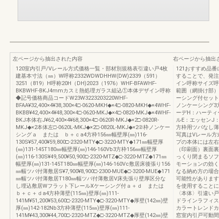
左ページから抽出された内容
右ページから抽出
120室内引戸/Vレール方式価格一覧・部材別規格表引違い戸4枚
121おすすめ品
建基本寸法（㎜）W呼称2332WDWDHHW(DW)2339（591）
することで、発注が
3251（819）H呼称20H（DH)2023（1976）WHF-BFAWHF-
イン呼称サイズ呼
BKBWHF-BKJ4mmカスミ熱処理ガラス組込①本体デザイン呼称
範囲（網掛け部）
◆記号価格商品コードW23W3223203220WHF-
ーシング付セット
BFAA¥32,400×4¥38,300×4□-0620-MKH◆×4□-0820-MKH◆×4WHF-
ノンケーシング3
BKBB¥42,400×4¥48,300×4□-0620-MKJ◆×4□-0820-MKJ◆×4WHF-
ーデH：ハーティ
BKJ本体右J¥62,400×4¥68,300×4□-0620R-MKJ◆×2□-0820R-
ルE：エッセンJ
MKJ◆×2本体左□-0620L-MKJ◆×2□-0820L-MKJ◆×2②枠ノンケー
方枠用ツバなし薄
シングａ または ｂ＋ｃa4方枠156㎜幅壁厚(㎜)116-
写真はVレール方
130S¥57,400¥59,800□-2320-MTY◆□-3220-MTY◆171㎜幅壁厚
プの本体には左右
(㎜)131-145T180㎜幅壁厚(㎜)146-160Vb3方枠156㎜幅壁厚
（印刷面）裏面裏
(㎜)116-130S¥49,500¥50,900□-2320-MTZ◆□-3220-MTZ◆171㎜
っくり閉まるソフ
幅壁厚(㎜)131-145T180㎜幅壁厚(㎜)146-160Vc敷居床後張り156
モーションの効く
㎜幅ツバ付薄敷居S¥7,900¥8,900□-2300-MUE◆□-3200-MUE◆171
なる納め方の場合
㎜幅ツバ付薄敷居T180㎜幅ツバ付薄敷居V床先張り壁厚区分な
可能性があります
し埋込敷居Wフラット下レールXケーシング付ａ＋ｄ または
を使用すること
ｂ＋ｃ＋ｄa4方枠薄壁(115㎜)壁厚(㎜)111-
〈本体〉引違い戸
141M¥51,200¥53,600□-2320-MTY◆□-3220-MTY◆厚壁(142㎜)壁
ドラインラフィス
厚(㎜)142-182Nb3方枠薄壁(115㎜)壁厚(㎜)111-
カラートレンドカ
141M¥43,300¥44,700□-2320-MTZ◆□-3220-MTZ◆厚壁(142㎜)壁
窓室内引戸可動間