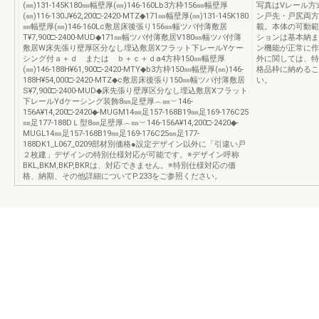
(㎜)131-145K180㎜幅壁厚(㎜)146-160Lb3方枠156㎜幅壁厚
写真はVレール方
(㎜)116-130J¥62,200□-2420-MTZ◆171㎜幅壁厚(㎜)131-145K180
ン戸先・戸尻両方
㎜幅壁厚(㎜)146-160Lc敷居床後張り156㎜幅ツバ付薄敷居
載。本体の可動範
T¥7,900□-2400-MUD◆171㎜幅ツバ付薄敷居V180㎜幅ツバ付薄
ションは基本納ま
敷居W床先張り壁厚区分なし埋込敷居Xフラット下レールYケー
ン機能が正常に作
シング付ａ＋ｄ または ｂ＋ｃ＋ｄa4方枠150㎜幅壁厚
外に関しては、特
(㎜)146-188H¥61,900□-2420-MTY◆b3方枠150㎜幅壁厚(㎜)146-
格品枠に納めるこ
188H¥54,000□-2420-MTZ◆c敷居床後張り150㎜幅ツバ付薄敷居
い。
S¥7,900□-2400-MUD◆床先張り壁厚区分なし埋込敷居Xフラット
下レールYdケーシング装飾8㎜足壁厚︵㎜︶146-
156A¥14,200□-2420◆-MUGM14㎜足157-168B19㎜足169-176C25
㎜足177-188DＬ型8㎜足壁厚︵㎜︶146-156A¥14,200□-2420◆-
MUGL14㎜足157-168B19㎜足169-176C25㎜足177-
188DK1_L067_0209部材別価格●設定デザイン以外に「引違い戸
２枚建」デザインの特別仕様対応が可能です。※デザイン呼称
BKL,BKM,BKP,BKRは、対応できません。※特別仕様対応の価
格、納期、その他詳細についてP.233をご参照ください。