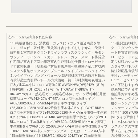
左ページから抽出された内容
右ページから抽出
118掲載価格には、消費税、ガラス代（ガラス組込商品を除
119受発注資料
く）、組立代、取付費、運賃等は含まれておりません。受発注
ク・モダンウッデ
資料集１室内建具グランドラインラフィスクラシック・モダン
ート枠賃貸住宅商
ウッディーラインベースカラートレンドカラースマート枠賃貸
ローゼットドア玄
住宅商品室内ドア室内用窓室内引戸可動間仕切りクローゼット
定尺材収納システ
ドア玄関収納・下駄箱造作材新和風戸襖和襖和障子定尺材収納
ムタイプパネルタ
システム収納ボックスタイプシェルフタイプフレームタイプパ
特注対応品有償部
ネルタイプハンギング・ウォール収納部材床下収納特注対応品
デH：ハーティー
有償部品室内引戸/Vレール方式価格一覧・部材別規格表引違い
E：エッセンJ：
戸3枚建基本寸法（㎜）W呼称24DWWDHHW(DW)2429（819）
いて下記おすすめ
H呼称20H（DH)2023（1976）WHT-BFAWHT-BKBWHT-
簡易的にできます。
BKJ4mmカスミ熱処理ガラス組込①本体デザイン呼称◆記号価
色記号おすすめ品
格商品コードW242420WHT-BFAクロス引手本体Bタイプ
体ケーシングノン
A¥39,300□-0820HR-MKM◆片側引手本体右Bタイプ
格ケーシング付3
¥38,300×2□-0820-MKP◆×2片側引手本体左BタイプWHT-BKBク
ノンケーシング3方
ロス引手本体BタイプB¥49,300□-0820HR-MKM◆片側引手本体右
類￥14,200￥
Bタイプ¥48,300×2□-0820-MKP◆×2片側引手本体左BタイプWHT-
体Bタイプ片側引
BKJクロス引手本体BタイプJ¥69,300□-0820HR-MKM◆片側引手
す。※本体のAタ
本体右Bタイプ¥68,300×2□-0820R-MKP◆片側引手本体左Bタイプ
ラスタイプの本体
□-0820L-MKP◆②枠ノンケーシングａ または ｂ＋ｃa4方枠
手（右）右ガラス
156㎜幅壁厚(㎜)116-130J¥70,100□-2420-MTY◆171㎜幅壁厚
方枠用ツバなし薄