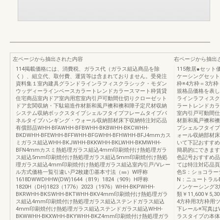
左ページから抽出された内容
右ページから抽出
114掲載価格には、消費税、ガラス代（ガラス組込商品を除
115敷居●セッ
く）、組立代、取付費、運賃等は含まれておりません。受発注
ケーシングセット
資料集１室内建具グランドラインラフィスクラシック・モダン
枠※4方枠＝3方
ウッディーラインベースカラートレンドカラースマート枠賃貸
規格品価格を表し
住宅商品室内ドア室内用窓室内引戸可動間仕切りクローゼット
ラインラフィスク
ドア玄関収納・下駄箱造作材新和風戸襖和襖和障子定尺材収納
ラートレンドカラ
システム収納ボックスタイプシェルフタイプフレームタイプパ
室内引戸可動間仕
ネルタイプハンギング・ウォール収納部材床下収納特注対応品
材新和風戸襖和襖
有償部品WHH-BFAWHH-BFBWHH-BKBWHH-BKCWHH-
プシェルフタイプ
BKDWHH-BFEWHH-BFFWHH-BFGWHH-BFHWHH-BFJ4mmカス
ォール収納部材床
ミガラス組込WHH-BKJWHH-BKKWHH-BKLWHH-BKMWHH-
いて下記おすすめ
BFN4mmカスミ熱処理ガラス組込4mm印刷焼付け熱処理ガラ
簡易的にできます。
ス組込5mm印刷焼付け熱処理ガラス組込5mm印刷焼付け熱処
色記号おすすめ品
理ガラス組込4mm印刷焼付け熱処理ガラス組込室内引戸/Vレー
ては特注対応品頁
ル方式価格一覧引違い戸2枚建①基本寸法（㎜）W呼称
色S：ショコラー
1618DWWDHHW(DW)1644（819）1824（909）H呼称
N：ニュートラル
1820H（DH)1823（1776）2023（1976）WHH-BKPWHH-
ノンケーシング3方
BKRWHH-BKSWHH-BKTWHH-BKV4mm印刷焼付け熱処理ガラ
類￥11,600￥5
ス組込4mm印刷焼付け熱処理ガラス組込ステンドガラス組込
4方枠用3方枠用
4mm印刷焼付け熱処理ガラス組込ステンドガラス組込WHH-
下レール※写真は
BKWWHH-BKXWHH-BKYWHH-BKZ4mm印刷焼付け熱処理ガラ
ラスタイプの本体