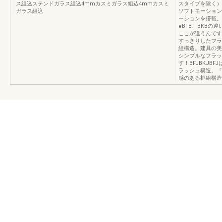
ス組込ステンドガラス組込4mmカスミガラス組込4mmカスミ
スタイプを除く）
ガラス組込
ソフトモーション
ーションを搭載。
●BFB、BKB
ここが違うんです
すっきりしたフラ
組構造。建具の美
シンプルなフラッ
す！BFJBKJB
ラッシュ構造。『
感のある框組構造