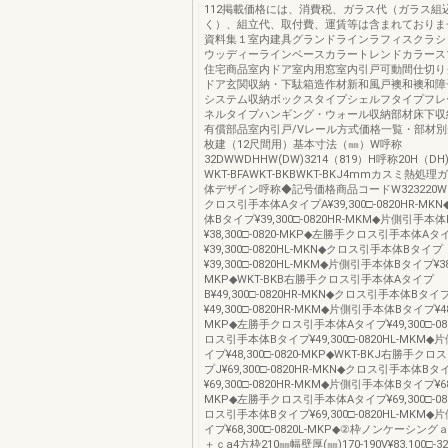
112掲載価格には、消費税、ガラス代（ガラス組
く）、組立代、取付費、運賃等は含まれておりま
資料集１室内建具グランドラインラフィスクラシ
ウッディーラインベースカラートレンドカラース
住宅商品室内ドア室内用窓室内引戸可動間仕切り
ドア玄関収納・下駄箱造作材新和風戸襖和襖和障
システム収納ボックスタイプシェルフタイプフレ
ネルタイプハンギング・ウォール収納部材床下収
有償部品室内引戸/Vレール方式価格一覧・部材別
枚建（12尺間用）基本寸法（㎜）W呼称
32DWWDHHW(DW)3214（819）H呼称20H（DH)
WKT-BFAWKT-BKBWKT-BKJ4mmカスミ熱処
体デザイン呼称◆記号価格商品コードW323220WK
クロス引手本体AタイプA¥39,300□-0820HR-M
体Bタイプ¥39,300□-0820HR-MKM◆片側引手本
¥38,300□-0820-MKP◆左勝手クロス引手本体Aタ
¥39,300□-0820HL-MKN◆クロス引手本体Bタイプ
¥39,300□-0820HL-MKM◆片側引手本体Bタイプ¥38,3
MKP◆WKT-BKB右勝手クロス引手本体Aタイプ
B¥49,300□-0820HR-MKN◆クロス引手本体Bタイ
¥49,300□-0820HR-MKM◆片側引手本体Bタイプ¥48,3
MKP◆左勝手クロス引手本体Aタイプ¥49,300□-082
ロス引手本体Bタイプ¥49,300□-0820HL-MKM
イプ¥48,300□-0820-MKP◆WKT-BKJ右勝手
プJ¥69,300□-0820HR-MKN◆クロス引手本体Bタ
¥69,300□-0820HR-MKM◆片側引手本体Bタイプ¥68,3
MKP◆左勝手クロス引手本体Aタイプ¥69,300□-082
ロス引手本体Bタイプ¥69,300□-0820HL-MKM
イプ¥68,300□-0820L-MKP◆②枠ノンケーシン
＋ｃa4方枠210㎜幅壁厚(㎜)170-190V¥83,100□-322