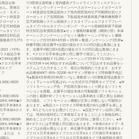
込商品を除
113受発注資料集１室内建具グランドラインラフィスクラシッ
せん。受発注
ク・モダンウッディーラインベースカラートレンドカラースマ
ック・モダン
ート枠賃貸住宅商品室内ドア室内用窓室内引戸可動間仕切りク
マート枠賃貸
ローゼットドア玄関収納・下駄箱造作材新和風戸襖和襖和障子
クローゼット
定尺材収納システム収納ボックスタイプシェルフタイプフレー
子定尺材収納
ムタイプパネルタイプハンギング・ウォール収納部材床下収納
ームタイプパ
特注対応品有償部品敷居●セット価格対象範囲（網掛け部）本体
納特注対応品
ケーシングノンケーシングセット価格ケーシング付セット価格
規格表片引戸3
ケーシング付3方枠※4方枠＝3方枠＋敷居ノンケーシング3方枠●
枠勝手開口部左勝手※左図の場合ガラスの凹凸面は奥側にきま
2023（1976）
す。右勝手※開口部※左図の場合ガラスの凹凸面は奥側にきま
理ガラス組込①本
す。※クロス引手本体は枠と同じ勝手で発注してください。
T-BFA右勝手
￥10,000全種類￥15,200ノンケーシング3方枠￥73,100ケーシン
KN◆クロス引手本
グ付3方枠￥64,900おすすめ品番について下記おすすめ品番をシ
体Bタイプ
ステム上で入力することで、発注が簡易的にできます。おすす
イプ
め品番例WKT−BFA−3220R−Nデザイン呼称サイズ呼称勝手色記
号●敷居4方枠用3方枠用ツバなし薄敷居ツバ付薄敷居埋込敷居フ
00□-0820-
ラット下レール※写真はVレール方式片引戸標準タイプです。●W
ソフトモーション戸先・戸尻両方扉がゆっくり閉まるソフトモ
プ
ーションを搭載。左勝手の場合本体の可動範囲ソフトモーショ
00□-0820-
ンの効く範囲※Wソフトモーションは基本納まり図と異なる納め
0HL-MKN◆ク
方の場合、ソフトモーション機能が正常に作動しない可能性が
◆片側引手本体Bタ
あります。●商品コードのサイズ呼称末尾のR/Lは勝手を表しま
クロス引手本体Aタイ
す。R/Lどちらかをお選びください。●設定デザイン以外に関し
イプ
ては、特別仕様対応にて本体加工をすることにより規格品枠に
00□-0820R-
納めることができます。詳しくはP.233をご参照ください。●本
0HL-MKN◆ク
体※ガラスには平滑面と凹凸面があります。※本体のAタイプ・B
◆片側引手本体Bタ
タイプは仕様が異なります。枠左勝手右勝手片側引手本体Bタイ
グａ または ｂ
プクロス引手本体Bタイプクロス引手Aタイプ片側引手本体Bタ
0R/L-
イプクロス引手Aタイプクロス引手本体Bタイプ本体呼称片側引