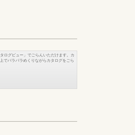
タログビュー」でごらんいただけます。カ
b上でパラパラめくりながらカタログをごら