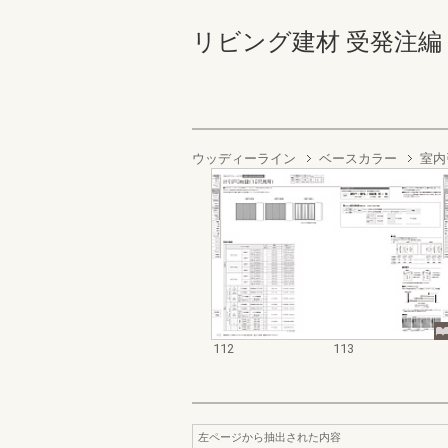
リビング建材 受発注編 112-
ウッディーライン
ベースカラー
室内
112
113
左ページから抽出された内容