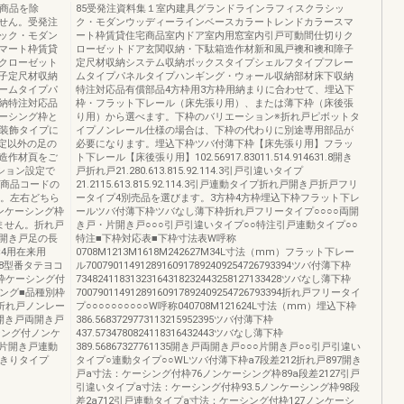
込商品を除
85受発注資料集１室内建具グランドラインラフィスクラシッ
せん。受発注
ク・モダンウッディーラインベースカラートレンドカラースマ
ック・モダン
ート枠賃貸住宅商品室内ドア室内用窓室内引戸可動間仕切りク
マート枠賃貸
ローゼットドア玄関収納・下駄箱造作材新和風戸襖和襖和障子
クローゼット
定尺材収納システム収納ボックスタイプシェルフタイプフレー
子定尺材収納
ムタイプパネルタイプハンギング・ウォール収納部材床下収納
ームタイプパ
特注対応品有償部品4方枠用3方枠用納まりに合わせて、埋込下
納特注対応品
枠・フラット下レール（床先張り用）、または薄下枠（床後張
ーシング枠と
り用）から選べます。下枠のバリエーション※折れ戸ピボットタ
、装飾タイプに
イプノンレール仕様の場合は、下枠の代わりに別途専用部品が
設定以外の足の
必要になります。埋込下枠ツバ付薄下枠【床先張り用】フラッ
造作材頁をご
ト下レール【床後張り用】102.56917.83011.514.914631.8開き
ション設定で
戸折れ戸21.280.613.815.92.114.3引戸引違いタイプ
●商品コードの
21.2115.613.815.92.114.3引戸連動タイプ折れ戸開き戸折戸フリ
す。左右どちら
ータイプ4別売品を選びます。3方枠4方枠埋込下枠フラット下レ
ンケーシング枠
ールツバ付薄下枠ツバなし薄下枠折れ戸フリータイプ○○○○両開
ません。折れ戸
き戸・片開き戸○○○引戸引違いタイプ○○特注引戸連動タイプ○○
開き戸足の長
特注■下枠対応表■下枠寸法表W呼称
×4用在来用
0708M1213M1618M242627M34L寸法（mm）フラット下レー
368型番タテヨコ
ル70079011491289160917892409254726793394ツバ付薄下枠
ング枠ケーシング付
73482411831323164318232443258127133428ツバなし薄下枠
ング■品種別枠
70079011491289160917892409254726793394折れ戸フリータイ
プ折れ戸ノンレー
プ○○○○○○○○○○W呼称040708M121624L寸法（mm）埋込下枠
開き戸両開き戸
386.5683729773113215952395ツバ付薄下枠
シング付ノンケ
437.5734780824118316432443ツバなし薄下枠
片開き戸連動
389.56867327761135開き戸両開き戸○○○片開き戸○○引戸引違い
っきりタイプ
タイプ○連動タイプ○○WLツバ付薄下枠a7段差212折れ戸897開き
戸a寸法：ケーシング付枠76ノンケーシング枠89a段差2127引戸
引違いタイプa寸法：ケーシング付枠93.5ノンケーシング枠98段
差2a712引戸連動タイプa寸法：ケーシング付枠127ノンケーシ