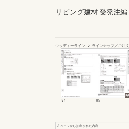
リビング建材 受発注編 84-
ウッディーライン
ラインナップ／ご注
84
85
左ページから抽出された内容