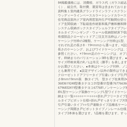
84掲載価格には、消費税、ガラス代（ガラス組
く）、組立代、取付費、運賃等は含まれておりま
資料集１室内建具グランドラインラフィスクラシ
ウッディーラインベースカラートレンドカラース
住宅商品室内ドア室内用窓室内引戸可動間仕切り
ドア玄関収納・下駄箱造作材新和風戸襖和襖和障
システム収納ボックスタイプシェルフタイプフレ
ネルタイプハンギング・ウォール収納部材床下収
有償部品クローゼットドアご注文方法枠はノンケ
ケーシング付枠の2種類。ケーシング付枠はL型
それぞれ足の長さ8・19※mmから選べます。※
長さのケーシング、およびワイドケーシングは、
参照ください。※19mm足のケーシングは、オプ
す。枠納まりのバリエーション3枠を選びます。
サイズ呼称末尾のR／Lは吊元（勝手）を表しま
かお選びください。●本体はケーシング付枠、ノ
とも兼用です。●設定デザイン以外の製作はでき
クローゼットドアフリータイプ引違いタイプ引戸
さ8mm19mm装 飾タイプL 型タイプ在来用2
3683619248型番タテヨコ31型番51型番767766
6796832419型番タテヨコ677681ノンケーシ
枠L型ケーシング装飾ケーシングL型ワイドケーシ
納まり一覧○○○○○ーー○○○○折れ戸フリータイ
ルタイプピボット仕様○折れ戸すっきりタイプ片
引戸引違いタイプ○○引戸連動タイプ品種名ケー
ーシング両開き戸ピボットタイプノンレール仕様
タイプ2本体を選びます。1品種を選びます。す