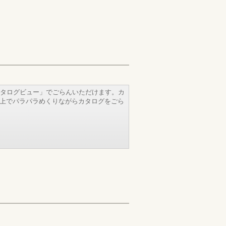
タログビュー」でごらんいただけます。カ
b上でパラパラめくりながらカタログをごら