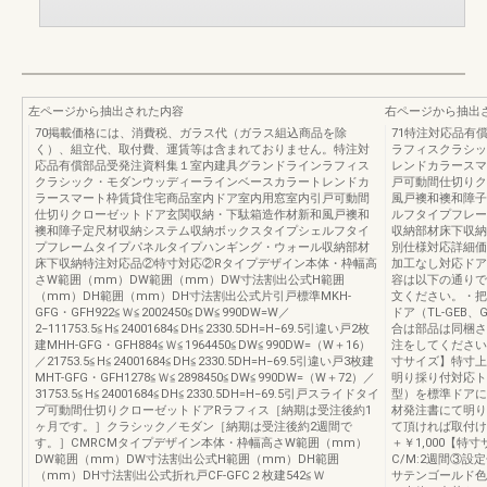
左ページから抽出された内容
右ページから抽出
70掲載価格には、消費税、ガラス代（ガラス組込商品を除
71特注対応品有
く）、組立代、取付費、運賃等は含まれておりません。特注対
ラフィスクラシッ
応品有償部品受発注資料集１室内建具グランドラインラフィス
レンドカラースマ
クラシック・モダンウッディーラインベースカラートレンドカ
戸可動間仕切りク
ラースマート枠賃貸住宅商品室内ドア室内用窓室内引戸可動間
風戸襖和襖和障子
仕切りクローゼットドア玄関収納・下駄箱造作材新和風戸襖和
ルフタイプフレー
襖和障子定尺材収納システム収納ボックスタイプシェルフタイ
収納部材床下収納1
プフレームタイプパネルタイプハンギング・ウォール収納部材
別仕様対応詳細価
床下収納特注対応品②特寸対応②Rタイプデザイン本体・枠幅高
加工なし対応ドア
さW範囲（mm）DW範囲（mm）DW寸法割出公式H範囲
容は以下の通りで
（mm）DH範囲（mm）DH寸法割出公式片引戸標準MKH-
文ください。・把
GFG・GFH922≦Ｗ≦2002450≦DW≦990DW=W／
ドア（TL-GEB
2−111753.5≦H≦24001684≦DH≦2330.5DH=H−69.5引違い戸2枚
合は部品は同梱さ
建MHH-GFG・GFH884≦Ｗ≦1964450≦DW≦990DW=（W＋16）
注をしてください
／21753.5≦H≦24001684≦DH≦2330.5DH=H−69.5引違い戸3枚建
寸サイズ】特寸上代
MHT-GFG・GFH1278≦Ｗ≦2898450≦DW≦990DW=（W＋72）／
明り採り付対応トイ
31753.5≦H≦24001684≦DH≦2330.5DH=H−69.5引戸スライドタイ
型）を標準ドアに
プ可動間仕切りクローゼットドアRラフィス［納期は受注後約1
材発注書にて明り
ヶ月です。］クラシック／モダン［納期は受注後約2週間で
て頂ければ取付け
す。］CMRCMタイプデザイン本体・枠幅高さW範囲（mm）
＋￥1,000【特寸
DW範囲（mm）DW寸法割出公式H範囲（mm）DH範囲
C/M:2週間③
（mm）DH寸法割出公式折れ戸CF-GFC２枚建542≦Ｗ
サテンゴールド色