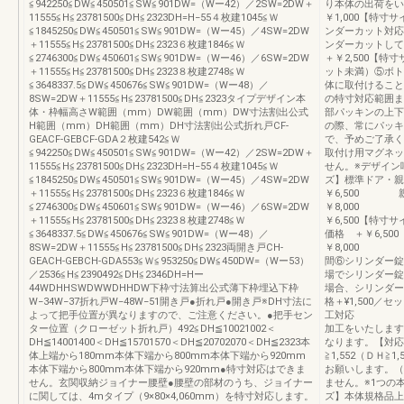
≦942250≦DW≦450501≦SW≦901DW=（Wー42）／2SW=2DW＋
り本体の出荷をい
11555≦H≦23781500≦DH≦2323DH=H−55４枚建1045≦Ｗ
￥1,000【特寸
≦1845250≦DW≦450501≦SW≦901DW=（Wー45）／4SW=2DW
ンダーカット対応
＋11555≦H≦23781500≦DH≦2323６枚建1846≦Ｗ
ンダーカットして
≦2746300≦DW≦450601≦SW≦901DW=（Wー46）／6SW=2DW
＋￥2,500【特
＋11555≦H≦23781500≦DH≦2323８枚建2748≦Ｗ
ット未満）⑤ボト
≦3648337.5≦DW≦450676≦SW≦901DW=（Wー48）／
体に取付けることが
8SW=2DW＋11555≦H≦23781500≦DH≦2323タイプデザイン本
の特寸対応範囲まで
体・枠幅高さW範囲（mm）DW範囲（mm）DW寸法割出公式
部パッキンの上下
H範囲（mm）DH範囲（mm）DH寸法割出公式折れ戸CF-
の際、常にパッキ
GEACF-GEBCF-GDA２枚建542≦Ｗ
で、予めご了承く
≦942250≦DW≦450501≦SW≦901DW=（Wー42）／2SW=2DW＋
取付け用マグネッ
11555≦H≦23781500≦DH≦2323DH=H−55４枚建1045≦Ｗ
せん。※デザイン
≦1845250≦DW≦450501≦SW≦901DW=（Wー45）／4SW=2DW
ズ】標準ドア・親
＋11555≦H≦23781500≦DH≦2323６枚建1846≦Ｗ
￥6,500 
≦2746300≦DW≦450601≦SW≦901DW=（Wー46）／6SW=2DW
￥8,000 
＋11555≦H≦23781500≦DH≦2323８枚建2748≦Ｗ
￥6,500【特
≦3648337.5≦DW≦450676≦SW≦901DW=（Wー48）／
価格 ＋￥6,
8SW=2DW＋11555≦H≦23781500≦DH≦2323両開き戸CH-
￥8,000 ト
GEACH-GEBCH-GDA553≦Ｗ≦953250≦DW≦450DW=（Wー53）
間⑥シリンダー錠
／2536≦H≦2390492≦DH≦2346DH=Hー
場でシリンダー錠
44WDHHSWDWWDHHDW下枠寸法算出公式薄下枠埋込下枠
場合、シリンダー
W−34W−37折れ戸W−48W−51開き戸●折れ戸●開き戸※DH寸法に
格＋¥1,500
よって把手位置が異なりますので、ご注意ください。●把手セン
工対応 RC
ター位置（クローゼット折れ戸）492≦DH≦10021002＜
加工をいたします
DH≦14001400＜DH≦15701570＜DH≦20702070＜DH≦2323本
なります。【対応
体上端から180mm本体下端から800mm本体下端から920mm
≧1,552（ＤＨ
本体下端から800mm本体下端から920mm●特寸対応はできま
お願いします。（
せん。玄関収納ジョイナー腰壁●腰壁の部材のうち、ジョイナー
ません。※1つの
に関しては、4mタイプ（9×80×4,060mm）を特寸対応します。
ズ】本体規格品上