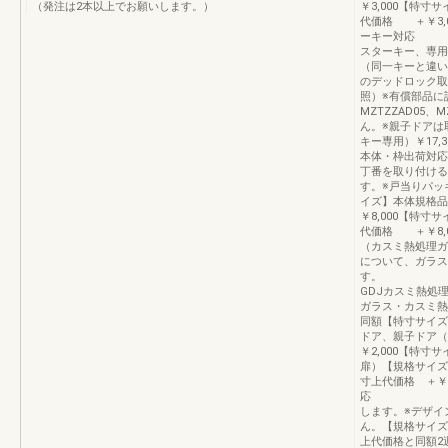
（発注は2本以上でお願いします。）
￥3,000【特寸
代価格 ＋￥3,0
ーキー対応 
スターキー、専用
（同一キーと違い
のデッドロック取
照）※有償部品に
MZTZZAD05
ん。※親子ドアは
キー専用）￥17,
本体・枠出荷対応
丁番を取り付ける
す。※戸当りパッ
イズ】本体規格品
￥8,000【特寸
代価格 ＋￥8,0
（カスミ熱処理ガ
について、ガラス
す。 デ
GDJカスミ熱処
ガラス・カスミ熱
同額【特寸サイズ
ドア、親子ドア（
￥2,000【特寸
扉）【規格サイズ
寸上代価格 ＋￥1
応 C/Mガ
します。※デザイン
ん。【規格サイズ
上代価格と同額2週