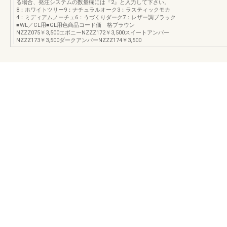
る場合、発注システムの数量欄には『2』と入力して下さい。
8：ホワイトツリー9：ナチュラルオーク3：ラスティックモカ
4：ミディアムノーチェ6：うづくりダーク7：レザー調ブラック
■WL／CL用■GL用色商品コード価 格ブラウン
NZZZ075￥3,500エボニーNZZZ172￥3,500スイートアンバー
NZZZ173￥3,500ダークアンバーNZZZ174￥3,500