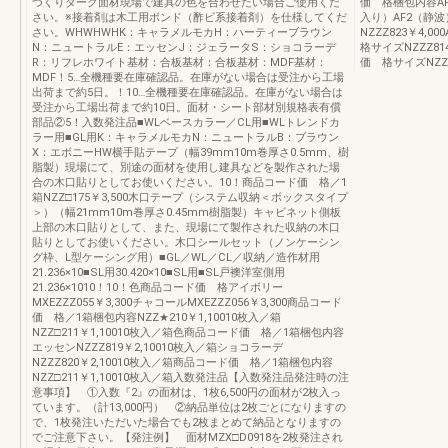
づくりダーク面材現場で建具の色を合わせたい場合ご使用くだ
価 格梱包内容AF1（
さい。※接着剤は木工用ボンド（酢ビ系接着剤）を仕様してくだ
入り）AF2（静波）
さい。WHWHWHK：キャラメルモカH：ハーティーブラウン
NZZZ823￥4,0
N：ニュートラルE：エッセンJ：ジェラータS：ショコラーデ
格サイズNZZZ814
R：リフレホワイト基材：合板基材：合板基材：MDF基材：
価 格サイズNZZZ8
MDF！5…全機種要在庫確認品。在庫がない場合は受注から工場
出荷まで約5日。！10…全機種要在庫確認品。在庫がない場合は
受注から工場出荷まで約10日。面材・シート部材別規格表有償
部品②5！入数発注品■WLベースカラー／CL用■WLトレンドカ
ラー用■GL用K：キャラメルモカN：ニュートラルB：ブラウン
X：エボニーHW横手貼テープ（幅39mm10m巻厚さ0.5mm、樹
脂製）現場にて、別途の面材を使用し建具などを製作された場
合の木口貼りとしてお使いください。10！商品コード価 格／1
箱NZZ□175￥3,500木口テープ（システム収納＜ボックスタイプ
＞）（幅21mm10m巻厚さ0.45mm樹脂製）キャビネット側板
上部の木口貼りとして、また、現場にて製作された収納の木口
貼りとしてお使いください。木口シールセット（ノンケーシン
グ枠、L型ケーシング用）■GL／WL／CL／収納／造作材用
21.236×10■SL用30.420×10■SL用■SL戸襖洋室側用
21.236×1010！10！色商品コード価 格アイボリー
MXEZZZ055￥3,300チャコールMXEZZZ056￥3,300商品コード
価 格／1箱梱包内容NZZ★210￥1,10010枚入／箱
NZZ□211￥1,10010枚入／箱色商品コード価 格／1箱梱包内容
エッセンNZZZ819￥2,10010枚入／箱ショコラーデ
NZZZ820￥2,10010枚入／箱商品コード価 格／1箱梱包内容
NZZ□211￥1,10010枚入／箱入数発注品【入数発注品発注時の注
意事項】 ①入数『2』の面材は、1枚6,500円の面材が2枚入っ
ています。（計13,000円） ②納品単位は2枚ごとになりますの
で、1枚発注いただいた場合でも2枚まとめて納品となりますの
でご注意下さい。【発注例】 面材MZX□D0918を2枚発注され