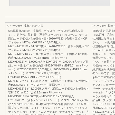
左ページから抽出された内容
右ページから抽出
680掲載価格には、消費税、ガラス代（ガラス組込商品を除
681特注対応品
く）、組立代、取付費、運賃等は含まれておりません。サイズ
（SL戸襖・和襖
商品コード価格／1枚梱包内容H2050×W920（合板＋突板＋CP
の原因になります
フィルム）MZG☆M0921B￥13,1004枚入
さい。 （襖紙用
MZG☆M0921C￥14,5002枚入H2440×W1230（合板＋突板＋CP
は規格品同等には
フィルム）MZG☆M1224B￥20,5004枚入
い。AF1（若菜）
MZG☆M1224C￥22,6002枚入サイズ商品コード価格／1枚梱包
丸型シール・木目
内容H2050×W920（合板2.5mm＋樹脂シート）
修用シールです。
MZX■D0921￥13,0002枚入MZX■F0921￥12,0004枚入サイズ商
さい。・玄収キャ
品コード価格／1枚梱包内容H1825×W915（MDF2.7mm＋FKシ
同柄のシールです
ート）MZX□D0918Z￥6,0002枚入H2050×W915（MDF2.7mm
納扉裏面用抽象柄
＋FKシート）MZX□D0921Z￥7,0002枚入
のシールです。把
H2445×W1225（MDF2.7mm＋FKシート）
φ16mm×2商
MZX□D1224Z￥11,0002枚入サイズ商品コード価格／1枚梱包内
ーティーブラウン
容H2050×W915（MDF2.7mm＋樹脂シート）
センJ：ジェラー
MZX■D0921Z￥11,0002枚入サイズ商品コード価格／1枚梱包内
リー9：ナチュラ
容H1830×W920（合板2.5mm＋FKシート）
ーチェ6：うづく
MZX□D0918￥6,5002枚入MZX□F0918￥5,9004枚入
ャラメルモカB：
H2050×W920（合板2.5mm＋FKシート）MZX□D0921￥7,4002
品色B：ブラウン
枚入MZX□F0921￥6,8004枚入特注対応品有償部品※ 7：レザー
ンバー10！10！
調ブラックに柄方向はありません。8：ホワイトツリー3：ラス
目柄NZZ□215
ティックモカ4：ミディアムノーチェ9：ナチュラルオーク6：う
NZZZ216￥21