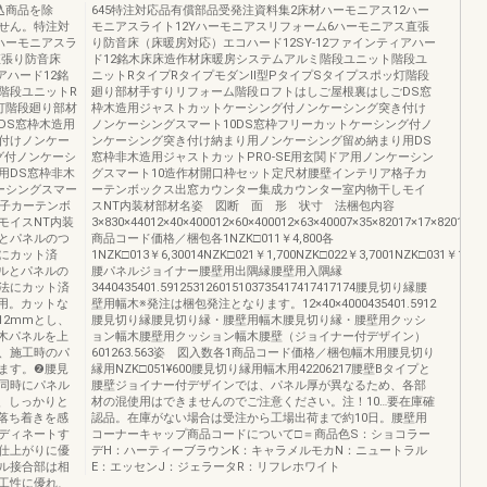
込商品を除
645特注対応品有償部品受発注資料集2床材ハーモニアス12ハー
せん。特注対
モニアスライト12Yハーモニアスリフォーム6ハーモニアス直張
ハーモニアスラ
り防音床（床暖房対応）エコハード12SY-12ファインティアハー
直張り防音床
ド12銘木床床造作材床暖房システムアルミ階段ユニット階段ユ
アハード12銘
ニットRタイプRタイプモダンⅡ型PタイプSタイプスポッ灯階段
階段ユニットR
廻り部材手すりリフォーム階段ロフトはしご屋根裏はしごDS窓
灯階段廻り部材
枠木造用ジャストカットケーシング付ノンケーシング突き付け
DS窓枠木造用
ノンケーシングスマート10DS窓枠フリーカットケーシング付ノ
付けノンケー
ンケーシング突き付け納まり用ノンケーシング留め納まり用DS
グ付ノンケーシ
窓枠非木造用ジャストカットPRO-SE用玄関ドア用ノンケーシン
用DS窓枠非木
グスマート10造作材開口枠セット定尺材腰壁インテリア格子カ
ーシングスマー
ーテンボックス出窓カウンター集成カウンター室内物干しモイ
格子カーテンボ
スNT内装材部材名姿 図断 面 形 状寸 法梱包内容
モイスNT内装
3×830×44012×40×400012×60×400012×63×40007×35×82017×17×82017×
とパネルのつ
商品コード価格／梱包各1NZK□011￥4,800各
にカット済
1NZK□013￥6,30014NZK□021￥1,700NZK□022￥3,7001NZK□031￥1,800
ルとパネルの
腰パネルジョイナー腰壁用出隅縁腰壁用入隅縁
法にカット済
3440435401.591253126015103735417417417174腰見切り縁腰
用。カットな
壁用幅木※発注は梱包発注となります。12×40×4000435401.5912
12mmとし、
腰見切り縁腰見切り縁・腰壁用幅木腰見切り縁・腰壁用クッシ
木パネルを上
ョン幅木腰壁用クッション幅木腰壁（ジョイナー付デザイン）
、施工時のパ
601263.563姿 図入数各1商品コード価格／梱包幅木用腰見切り
ます。❷腰見
縁用NZK□051¥600腰見切り縁用幅木用42206217腰壁Bタイプと
同時にパネル
腰壁ジョイナー付デザインでは、パネル厚が異なるため、各部
、しっかりと
材の混使用はできませんのでご注意ください。注！10…要在庫確
落ち着きを感
認品。在庫がない場合は受注から工場出荷まで約10日。腰壁用
ディネートす
コーナーキャップ商品コードについて□＝商品色S：ショコラー
仕上がりに優
デH：ハーティーブラウンK：キャラメルモカN：ニュートラル
ル接合部は相
E：エッセンJ：ジェラータR：リフレホワイト
工性に優れ、