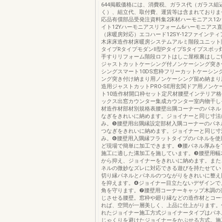
644掲載価格には、消費税、ガラス代（ガラス組
く）、組立代、取付費、運賃等は含まれておりま
応品有償部品受発注資料集2床材ハーモニアス12
イト12Yハーモニアスリフォーム6ハーモニアス
（床暖房対応）エコハード12SY-12ファインティ
木床床造作材床暖房システムアルミ階段ユニット
タイプRタイプモダンⅡ型PタイプSタイプスポッ
手すりリフォーム階段ロフトはしご屋根裏はしご
ジャストカットケーシング付ノンケーシング突き
シングスマート10DS窓枠フリーカットケーシン
ング突き付け納まり用ノンケーシング留め納まり
造用ジャストカットPRO-SE用玄関ドア用ノンケ
ト10造作材開口枠セット定尺材腰壁インテリア
ックス出窓カウンター集成カウンター室内物干し
材造作材部材別規格表腰壁出隅コーナーのパネル
なぎをきれいに納めます。ジョイナーと同じ寸法
み。❺腰壁用出隅縁設定部材入隅コーナーのパネ
つなぎをきれいに納めます。ジョイナーと同じ寸
み。❻腰壁用入隅縁フラットタイプのパネルを使
ど現場で簡単に加工できます。❶腰パネル厚みを
施工に適した溝加工を施しています。❸腰壁用幅
から抑え、ジョイナーをきれいに納めます。また
ネルの微妙なズレに対応できる遊びを持たせてい
切り縁パネルとパネルのつながりをきれいに整え
を抑えます。❹ジョイナー目立たないデザインで
角を守ります。❼腰壁用コーナーキャップ木調の
じさせる腰壁。窓枠や廻り縁などの造作材とコー
れば、空間が一層美しく、上品に仕上がります。
れたジョイナー施工方式ジョイナータイプはパネ
じゃくりを避けたジョイナーをかぶせる方式。施