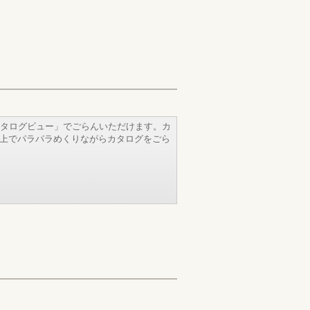
タログビュー」でごらんいただけます。カ
b上でパラパラめくりながらカタログをごら