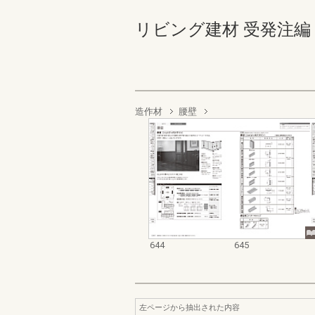
リビング建材 受発注編 644-
造作材
腰壁
644
645
左ページから抽出された内容