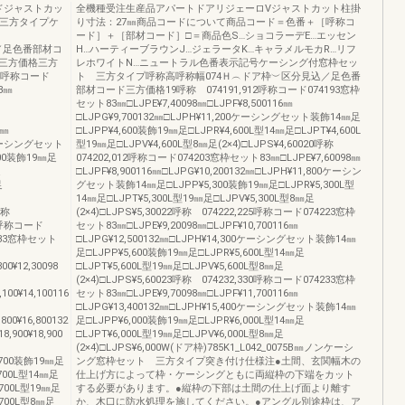
ドジャストカッ
全機種受注生産品アパートドアリジェーロVジャストカット柱掛
 三方タイプケ
り寸法：27㎜商品コードについて商品コード＝色番＋［呼称コ
ード］＋［部材コード］□＝商品色S…ショコラーデE…エッセン
見込／足色番部材コ
H…ハーティーブラウンJ…ジェラータK…キャラメルモカR…リフ
三方価格三方
レホワイトN…ニュートラル色番表示記号ケーシング付窓枠セッ
017呼称コード
ト 三方タイプ呼称高呼称幅074Ｈ︵ドア枠︶区分見込／足色番
83㎜
部材コード三方価格19呼称 074191,912呼称コード074193窓枠
セット83㎜□LJPE¥7,40098㎜□LJPF¥8,500116㎜
□LJPG¥9,700132㎜□LJPH¥11,200ケーシングセット装飾14㎜足
2㎜
□LJPP¥4,600装飾19㎜足□LJPR¥4,600L型14㎜足□LJPT¥4,600L
300ケーシングセット
型19㎜足□LJPV¥4,600L型8㎜足(2×4)□LJPS¥4,60020呼称
,600装飾19㎜足
074202,012呼称コード074203窓枠セット83㎜□LJPE¥7,60098㎜
足
□LJPF¥8,900116㎜□LJPG¥10,200132㎜□LJPH¥11,800ケーシン
足
グセット装飾14㎜足□LJPP¥5,300装飾19㎜足□LJPR¥5,300L型
14㎜足□LJPT¥5,300L型19㎜足□LJPV¥5,300L型8㎜足
23呼称
(2×4)□LJPS¥5,30022呼称 074222,225呼称コード074223窓枠
330呼称コード
セット83㎜□LJPE¥9,20098㎜□LJPF¥10,700116㎜
65233窓枠セット
□LJPG¥12,500132㎜□LJPH¥14,300ケーシングセット装飾14㎜
足□LJPP¥5,600装飾19㎜足□LJPR¥5,600L型14㎜足
300¥12,30098
□LJPT¥5,600L型19㎜足□LJPV¥5,600L型8㎜足
(2×4)□LJPS¥5,60023呼称 074232,330呼称コード074233窓枠
,100¥14,100116
セット83㎜□LJPE¥9,70098㎜□LJPF¥11,700116㎜
□LJPG¥13,400132㎜□LJPH¥15,400ケーシングセット装飾14㎜
,800¥16,800132
足□LJPP¥6,000装飾19㎜足□LJPR¥6,000L型14㎜足
18,900¥18,900
□LJPT¥6,000L型19㎜足□LJPV¥6,000L型8㎜足
(2×4)□LJPS¥6,000W(ドア枠)785K1_L042_0075B㎜ノンケーシ
¥6,700装飾19㎜足
ング窓枠セット 三方タイプ突き付け仕様注●土間、玄関幅木の
¥6,700L型14㎜足
仕上げ方によって枠・ケーシングともに両縦枠の下端をカット
¥6,700L型19㎜足
する必要があります。●縦枠の下部は土間の仕上げ面より離す
¥6,700L型8㎜足
か、木口に防水処理を施してください。●アングル別途枠は、ア