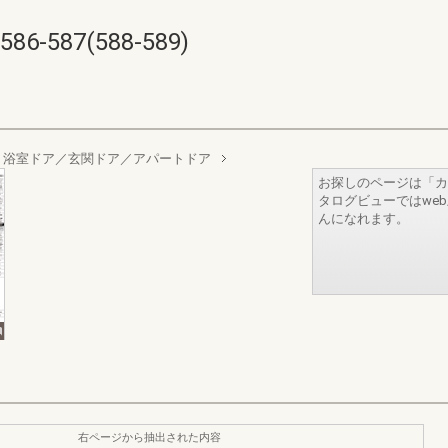
587(588-589)
浴室ドア／玄関ドア／アパートドア
お探しのページは「カ
タログビューではwe
んになれます。
右ページから抽出された内容