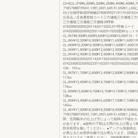
(2×4)□LJPB¥6,000¥6,200¥6,200¥6,400¥6,400¥6,
ア枠)7888739241,1381,2401,649.51,692K1_L0
付け仕様呼称高呼称幅0740830921141191601
分見込／足色番部材コード三方価格三方価格三方
三方価格三方価格三方価格20呼称
07420083200922011420119202,017呼称コード
074203083203092203114203119203窓枠セット
□LJNT¥8,900¥9,600¥9,600¥10,000¥10,000116・
□LJNV¥10,200¥10,900¥10,900¥11,600¥11,6001
□LJNW¥10,200¥10,900¥10,900¥11,600¥11,600
□LJNX¥11,800¥12,600¥12,600¥13,300¥13,3001
□LJNY¥12,900¥13,900¥13,900¥14,700¥14,70
074230832309223114231192316023165232,
0742330832330922331142331192331602331
104・101㎜
□LJNT¥11,700¥12,400¥12,400¥12,800¥12,800¥1
113㎜
□LJNV¥13,400¥14,700¥14,700¥15,100¥15,100¥1
116㎜
□LJNW¥13,400¥14,700¥14,700¥15,100¥15,100¥1
128㎜
□LJNX¥15,400¥16,600¥16,600¥17,100¥17,100¥1
142㎜
□LJNY¥17,000¥18,200¥18,200¥18,900¥18,900¥2
ア枠)7888739241,1381,2401,649.51,692K1_L0
間、玄関幅木の仕上げ方によって縦枠の下端をカ
があります。●縦枠の下部は土間の仕上げ面より
防水処理を施してください。●アングル別途枠は
が異なるため窓枠出幅寸法が異なります。詳細は
戸カタログをご参照ください。586掲載価格には