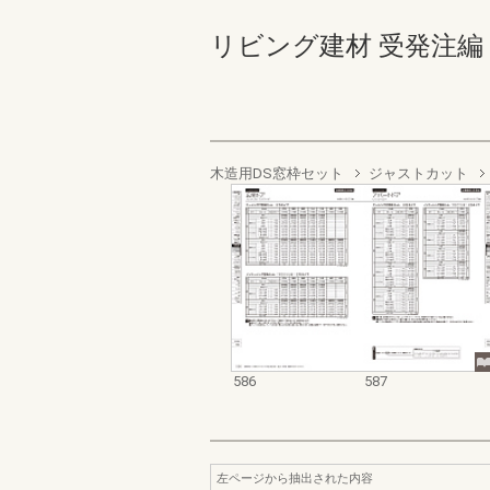
リビング建材 受発注編 586-
木造用DS窓枠セット
ジャストカット
586
587
左ページから抽出された内容