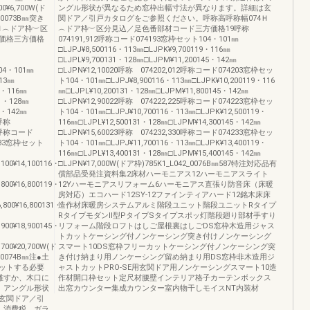
700¥6,700W(ド
ングル形状が異なるため窓枠出幅寸法が異なります。詳細は玄
42_0073B㎜突き
関ドア／引戸カタログをご参照ください。呼称高呼称幅074Ｈ
65Ｈ︵ドア枠︶区
︵ドア枠︶区分見込／足色番部材コード三方価格19呼称
価格三方価格
074191,912呼称コード074193窓枠セット104・101㎜
□LJPJ¥8,500116・113㎜□LJPK¥9,700119・116㎜
□LJPL¥9,700131・128㎜□LJPM¥11,200145・142㎜
104・101㎜
□LJPN¥12,10020呼称 074202,012呼称コード074203窓枠セッ
113㎜
ト104・101㎜□LJPJ¥8,900116・113㎜□LJPK¥10,200119・116
19・116㎜
㎜□LJPL¥10,200131・128㎜□LJPM¥11,800145・142㎜
131・128㎜
□LJPN¥12,90022呼称 074222,225呼称コード074223窓枠セッ
45・142㎜
ト104・101㎜□LJPJ¥10,700116・113㎜□LJPK¥12,500119・
023呼称
116㎜□LJPL¥12,500131・128㎜□LJPM¥14,300145・142㎜
330呼称コード
□LJPN¥15,60023呼称 074232,330呼称コード074233窓枠セッ
65233窓枠セット
ト104・101㎜□LJPJ¥11,700116・113㎜□LJPK¥13,400119・
116㎜□LJPL¥13,400131・128㎜□LJPM¥15,400145・142㎜
4,100¥14,100116・
□LJPN¥17,000W(ドア枠)785K1_L042_0076B㎜587特注対応品有
償部品受発注資料集2床材ハーモニアス12ハーモニアスライト
6,800¥16,800119・
12Yハーモニアスリフォーム6ハーモニアス直張り防音床（床暖
房対応）エコハード12SY-12ファインティアハード12銘木床床
6,800¥16,800131・
造作材床暖房システムアルミ階段ユニット階段ユニットRタイプ
RタイプモダンⅡ型PタイプSタイプスポッ灯階段廻り部材手すり
8,900¥18,900145・
リフォーム階段ロフトはしご屋根裏はしごDS窓枠木造用ジャス
トカットケーシング付ノンケーシング突き付けノンケーシング
0,700¥20,700W(ド
スマート10DS窓枠フリーカットケーシング付ノンケーシング突
42_0074B㎜注●土
き付け納まり用ノンケーシング留め納まり用DS窓枠非木造用ジ
ットする必要
ャストカットPRO-SE用玄関ドア用ノンケーシングスマート10造
離すか、木口に
作材開口枠セット定尺材腰壁インテリア格子カーテンボックス
、アングル形状
出窓カウンター集成カウンター室内物干しモイスNT内装材
玄関ドア／引
、消費税、ガラ