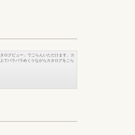
タログビュー」でごらんいただけます。カ
b上でパラパラめくりながらカタログをごら