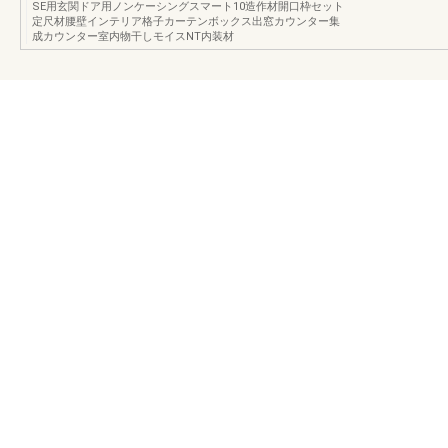
SE用玄関ドア用ノンケーシングスマート10造作材開口枠セット
定尺材腰壁インテリア格子カーテンボックス出窓カウンター集
成カウンター室内物干しモイスNT内装材