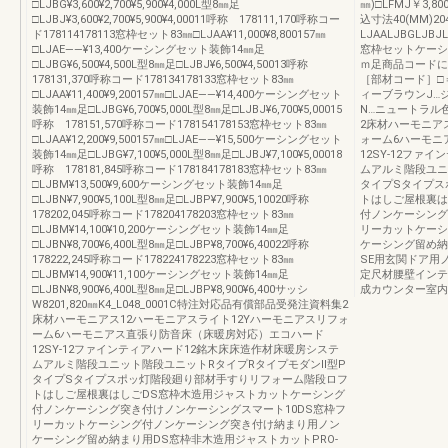
□LJBG¥3,600¥2,700¥5,900¥4,000L型8㎜足
㎜)□LFMJ￥3,80
□LJBJ¥3,600¥2,700¥5,900¥4,00011呼称 178111,170呼称コー
込寸法40(MM)
ド178114178113窓枠セット83㎜□LJAA¥11,000¥8,800157㎜
LJAALJBGLJ
□LJAE――¥13,400ケーシングセット装飾14㎜足
窓枠セットケーシ
□LJBG¥6,500¥4,500L型8㎜足□LJBJ¥6,500¥4,50013呼称
ｍ足商品コードに
178131,370呼称コード178134178133窓枠セット83㎜
［部材コード］□
□LJAA¥11,400¥9,200157㎜□LJAE――¥14,400ケーシングセット
ィーブラウンJ…
装飾14㎜足□LJBG¥6,700¥5,000L型8㎜足□LJBJ¥6,700¥5,00015
N…ニュートラル
呼称 178151,570呼称コード178154178153窓枠セット83㎜
2床材ハーモニア
□LJAA¥12,200¥9,500157㎜□LJAE――¥15,500ケーシングセット
ォーム6ハーモニ
装飾14㎜足□LJBG¥7,100¥5,000L型8㎜足□LJBJ¥7,100¥5,00018
12SY-12ファ
呼称 178181,845呼称コード178184178183窓枠セット83㎜
ムアルミ階段ユニ
□LJBM¥13,500¥9,600ケーシングセット装飾14㎜足
タイプSタイプス
□LJBN¥7,900¥5,100L型8㎜足□LJBP¥7,900¥5,10020呼称
トはしご屋根裏は
178202,045呼称コード178204178203窓枠セット83㎜
付ノンケーシング
□LJBM¥14,100¥10,200ケーシングセット装飾14㎜足
リーカットケーシ
□LJBN¥8,700¥6,400L型8㎜足□LJBP¥8,700¥6,40022呼称
ケーシング留め納
178222,245呼称コード178224178223窓枠セット83㎜
SE用玄関ドア用
□LJBM¥14,900¥11,100ケーシングセット装飾14㎜足
定尺材腰壁インテ
□LJBN¥8,900¥6,400L型8㎜足□LJBP¥8,900¥6,400サッシ
成カウンター室内
W8201,820㎜K4_L048_0001C特注対応品有償部品受発注資料集2
床材ハーモニアス12ハーモニアスライト12Yハーモニアスリフォ
ーム6ハーモニアス直張り防音床（床暖房対応）エコハード
12SY-12ファインティアハード12銘木床床造作材床暖房システ
ムアルミ階段ユニット階段ユニットRタイプRタイプモダンⅡ型P
タイプSタイプスポッ灯階段廻り部材手すりリフォーム階段ロフ
トはしご屋根裏はしごDS窓枠木造用ジャストカットケーシング
付ノンケーシング突き付けノンケーシングスマート10DS窓枠フ
リーカットケーシング付ノンケーシング突き付け納まり用ノン
ケーシング留め納まり用DS窓枠非木造用ジャストカットPRO-