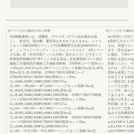
左ページから抽出された内容
右ページから抽出
566掲載価格には、消費税、ガラス代（ガラス組込商品を除
567柱掛り寸法
く）、組立代、取付費、運賃等は含まれておりません。ジャス
●窓枠三方タイプ
トカットMM204用ケーシング付全機種受注生産品MM204デュ
法は、現場でカッ
オ・シンフォニーウッディ・シンフォニーマイルド・ASシリー
ます。窓台注●ケ
ズ引違い窓（半外付型アングル付枠）四方タイプ／三方タイプ
の場合、下枠ケー
呼称高呼称幅078178サッシＨ区分見込／足色番部材コード四方
が割れる恐れがあ
価格三方価格四方価格三方価格03呼称 370呼称コード窓枠セッ
利用ください。※
ト83㎜□LJAA157㎜□LJAEケーシングセット装飾14㎜足□LJBGL
ものは、ガラスル
型8㎜足□LJBJ05呼称 0780517805570呼称コード
窓枠を使用しても
078054078053178054178053窓枠セット83㎜
が出入りする個所
□LJAA¥5,500¥5,100¥9,200¥7,000157㎜
ォー用住宅にお使
□LJAE――¥8,200――¥11,600ケーシングセット装飾14㎜足
シングをお使いく
□LJBG¥2,500¥2,000¥5,000¥3,500L型8㎜足
シング共、様々な
□LJBJ¥2,500¥2,000¥5,000¥3,50007呼称 0780717807770呼称
てあります。●窓
コード078074078073178074178073窓枠セット83㎜
の長さが不足しま
□LJAA¥6,200¥5,800¥9,800¥7,100157㎜
対応願います。●
□LJAE――¥9,100――¥11,900ケーシングセット装飾14㎜足
ますのでご注意く
□LJBG¥3,200¥2,400¥5,600¥3,600L型8㎜足
込み寸法色番部材コー
□LJBJ¥3,200¥2,400¥5,600¥3,60009呼称 0780917809970呼称
コード0741869∼8
コード078094078093178094178093窓枠セット83㎜
㎜)□LFMK￥3,200
□LJAA¥6,800¥6,300¥10,200¥8,000157㎜
㎜)□LFML￥3,500
□LJAE――¥10,100――¥12,300ケーシングセット装飾14㎜足
㎜)□LFMM￥3,600