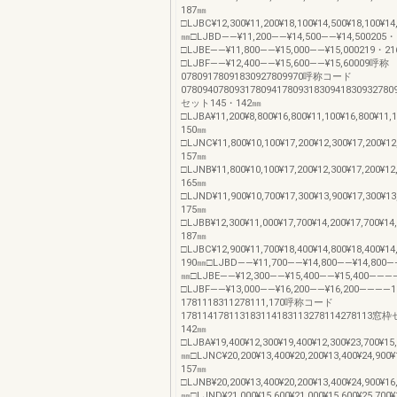
187㎜
□LJBC¥12,300¥11,200¥18,100¥14,500¥18,100¥1
㎜□LJBD――¥11,200――¥14,500――¥14,500205
□LJBE――¥11,800――¥15,000――¥15,000219・2
□LJBF――¥12,400――¥15,600――¥15,60009呼
07809178091830927809970呼称コード
078094078093178094178093183094183093278
セット145・142㎜
□LJBA¥11,200¥8,800¥16,800¥11,100¥16,800¥11,
150㎜
□LJNC¥11,800¥10,100¥17,200¥12,300¥17,200¥1
157㎜
□LJNB¥11,800¥10,100¥17,200¥12,300¥17,200¥12
165㎜
□LJND¥11,900¥10,700¥17,300¥13,900¥17,300¥1
175㎜
□LJBB¥12,300¥11,000¥17,700¥14,200¥17,700¥14
187㎜
□LJBC¥12,900¥11,700¥18,400¥14,800¥18,400¥14
190㎜□LJBD――¥11,700――¥14,800――¥14,800
㎜□LJBE――¥12,300――¥15,400――¥15,400――
□LJBF――¥13,000――¥16,200――¥16,200――
1781118311278111,170呼称コード
178114178113183114183113278114278113
142㎜
□LJBA¥19,400¥12,300¥19,400¥12,300¥23,700¥1
㎜□LJNC¥20,200¥13,400¥20,200¥13,400¥24,900
157㎜
□LJNB¥20,200¥13,400¥20,200¥13,400¥24,900¥1
㎜□LJND¥21,000¥15,600¥21,000¥15,600¥25,700