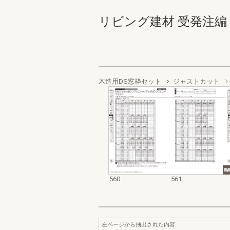
リビング建材 受発注編 560-
木造用DS窓枠セット
ジャストカット
560
561
左ページから抽出された内容