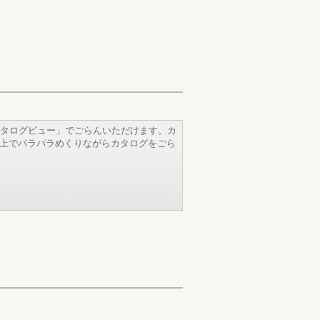
タログビュー」でごらんいただけます。カ
b上でパラパラめくりながらカタログをごら