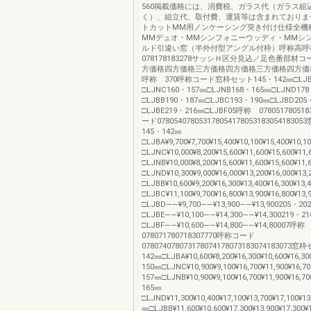
560掲載価格には、消費税、ガラス代（ガラス組
く）、組立代、取付費、運賃等は含まれておりま
トカットMM用ノンケーシング突き付け仕様全機
MMデュオ・MMシンフォニーウッディ・MMシ
ルド引違い窓（半外付型アングル付枠）呼称高呼
078178183278サッシＨ区分見込／足色番部材
方価格四方価格三方価格四方価格三方価格四方価
呼称 370呼称コード窓枠セット145・142㎜□LJBA
□LJNC160・157㎜□LJNB168・165㎜□LJND17
□LJBB190・187㎜□LJBC193・190㎜□LJBD205
□LJBE219・216㎜□LJBF05呼称 07805178051
ード078054078053178054178053183054183
145・142㎜
□LJBA¥9,700¥7,700¥15,400¥10,100¥15,400¥10
□LJNC¥10,000¥8,200¥15,600¥11,600¥15,600¥1
□LJNB¥10,000¥8,200¥15,600¥11,600¥15,600¥1
□LJND¥10,300¥9,000¥16,000¥13,200¥16,000¥1
□LJBB¥10,600¥9,200¥16,300¥13,400¥16,300¥1
□LJBC¥11,100¥9,700¥16,800¥13,900¥16,800¥1
□LJBD――¥9,700――¥13,900――¥13,900205・20
□LJBE――¥10,100――¥14,300――¥14,300219・2
□LJBF――¥10,600――¥14,800――¥14,80007呼
078071780718307770呼称コード
078074078073178074178073183074183073
142㎜□LJBA¥10,600¥8,200¥16,300¥10,600¥16,3
150㎜□LJNC¥10,900¥9,100¥16,700¥11,900¥16,7
157㎜□LJNB¥10,900¥9,100¥16,700¥11,900¥16,7
165㎜
□LJND¥11,300¥10,400¥17,100¥13,700¥17,100¥1
㎜□LJBB¥11,600¥10,600¥17,300¥13,900¥17,300¥