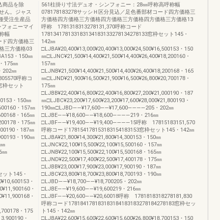
込商品を除
561柱掛り寸法デュオ・シンフォニー：28㎜呼称高呼称幅
せん。ジャス
078178183278サッシＨ区分見込／足色番部材コード四方価格三
種受注生産品
方価格四方価格三方価格四方価格三方価格四方価格三方価格13
ンフォニーマイ
呼称 1781318313278131,370呼称コード
称幅
178134178133183134183133278134278133窓枠セット145・
コード四方価格三
142㎜
格三方価格03
□LJBA¥20,400¥13,000¥20,400¥13,000¥24,500¥16,500153・150
153・150㎜
㎜□LJNC¥21,500¥14,400¥21,500¥14,400¥26,400¥18,200160・
8・175㎜
157㎜
・202㎜
□LJNB¥21,500¥14,400¥21,500¥14,400¥26,400¥18,200168・165
8305570呼称コ
㎜□LJND¥21,900¥16,500¥21,900¥16,500¥26,800¥20,700178・
053窓枠セット
175㎜
□LJBB¥22,400¥16,800¥22,400¥16,800¥27,200¥21,000190・187
,100153・150㎜
㎜□LJBC¥23,200¥17,600¥23,200¥17,600¥28,000¥21,800193・
1,600160・157㎜
190㎜□LJBD――¥17,600――¥17,600――――205・202㎜
1,600168・165㎜
□LJBE――¥18,600――¥18,600――――219・216㎜
3,200178・175㎜
□LJBF――¥19,400――¥19,400――――15呼称 17815183151,570
3,400190・187㎜
呼称コード178154178153183154183153窓枠セット145・142㎜
3,900193・190㎜
□LJBA¥21,800¥14,300¥21,800¥14,300153・150㎜
2㎜
□LJNC¥22,100¥15,500¥22,100¥15,500160・157㎜
16㎜
□LJNB¥22,100¥15,500¥22,100¥15,500168・165㎜
称
□LJND¥22,500¥17,400¥22,500¥17,400178・175㎜
□LJBB¥23,000¥17,900¥23,000¥17,900190・187㎜
窓枠セット145・
□LJBC¥23,800¥18,700¥23,800¥18,700193・190㎜
00¥10,600153・
□LJBD――¥18,700――¥18,700205・202㎜
00¥11,900160・
□LJBE――¥19,600――¥19,600219・216㎜
00¥11,900168・
□LJBF――¥20,600――¥20,60018呼称 1781818318278181,830
呼称コード178184178183183184183183278184278183窓枠セッ
3,700178・175
ト145・142㎜
13,900190・
□LJBA¥22,600¥15,600¥22,600¥15,600¥26,800¥18,700153・150