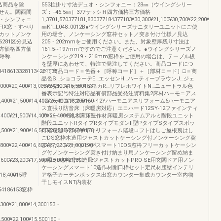
込商品を除
553柱掛り寸法デュオ・シンフォニー：28㎜（ウイングシリー
せん。関西間
ズ：−46.5㎜）377サッシＨ四方価格三方価格
・シンフォニ
1,3701,570377181,830377184377183¥30,300¥21,100¥30,700¥22,200¥30,700¥22,20
IX窓・すべり
㎜K1_L048_0012B●ウイングシリーズサニタリーユニットにご使
カットノンケ
用の場合、ノンケーシング窓枠セット／突き付け仕様／見込
6281区分見込
205・202mmをご使用ください。また、対象壁厚残り寸法は
方価格四方価
161.5∼197mmですのでご注意ください。●ウイングシリーズノ
3呼称
ンケーシング219・216mm窓枠をご使用の場合は、テーブル板
を壁厚にあわせて、特注で発注してください。商品コードにつ
34186133281134281133
いて商品コード＝色番＋［呼称コード］＋［部材コード］□＝商
品色S…ショコラーデE…エッセンH…ハーティーブラウンJ…ジェ
,000¥20,400¥13,000¥24,500¥16,500153・
ラータK…キャラメルモカR…リフレホワイトN…ニュートラル色
番表示記号特注対応品有償部品受発注資料集2床材ハーモニアス
,400¥21,500¥14,400¥26,400¥18,200160・
12ハーモニアスライト12Yハーモニアスリフォーム6ハーモニア
ス直張り防音床（床暖房対応）エコハード12SY-12ファインティ
,400¥21,500¥14,400¥26,400¥18,200168・
アハード12銘木床床造作材床暖房システムアルミ階段ユニット
階段ユニットRタイプRタイプモダンⅡ型PタイプSタイプスポッ
,500¥21,900¥16,500¥26,800¥20,700178・
灯階段廻り部材手すりリフォーム階段ロフトはしご屋根裏はし
ごDS窓枠木造用ジャストカットケーシング付ノンケーシング突
,800¥22,400¥16,800¥27,200¥21,000190・
き付けノンケーシングスマート10DS窓枠フリーカットケーシン
グ付ノンケーシング突き付け納まり用ノンケーシング留め納ま
,600¥23,200¥17,600¥28,000¥21,800193・
り用DS窓枠非木造用ジャストカットPRO-SE用玄関ドア用ノン
ケーシングスマート10造作材開口枠セット定尺材腰壁インテリ
̶̶̶̶̶̶̶̶̶̶̶̶15呼
ア格子カーテンボックス出窓カウンター集成カウンター室内物
干しモイスNT内装材
154186153窓枠
,300¥21,800¥14,300153・
5,500¥22,100¥15,500160・