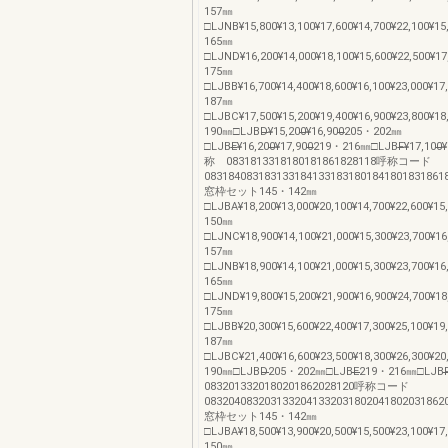
157㎜
□LJNB¥15,800¥13,100¥17,600¥14,700¥22,100¥15
165㎜
□LJND¥16,200¥14,000¥18,100¥15,600¥22,500¥1
175㎜
□LJBB¥16,700¥14,400¥18,600¥16,100¥23,000¥17
187㎜
□LJBC¥17,500¥15,200¥19,400¥16,900¥23,800¥18
190㎜□LJBD̶̶¥15,200̶̶¥16,900̶̶̶̶̶̶̶̶205・202㎜
□LJBE̶̶¥16,200̶̶¥17,900̶̶̶̶̶̶̶̶219・216㎜□LJBF̶̶¥17,100̶̶¥18,
称 0831813318180181861828118呼称コード
0831840831831331841331831801841801831861
窓枠セット145・142㎜
□LJBA¥18,200¥13,000¥20,100¥14,700¥22,600¥15
150㎜
□LJNC¥18,900¥14,100¥21,000¥15,300¥23,700¥16
157㎜
□LJNB¥18,900¥14,100¥21,000¥15,300¥23,700¥16
165㎜
□LJND¥19,800¥15,200¥21,900¥16,900¥24,700¥18
175㎜
□LJBB¥20,300¥15,600¥22,400¥17,300¥25,100¥19
187㎜
□LJBC¥21,400¥16,600¥23,500¥18,300¥26,300¥20
190㎜□LJBD̶̶̶̶̶̶̶̶̶̶̶̶̶̶̶̶̶̶̶̶205・202㎜□LJBE̶̶̶̶̶̶̶̶̶̶̶̶̶̶̶̶̶̶̶̶219・216㎜□LJBF̶̶̶̶̶̶̶̶
0832013320180201862028120呼称コード
0832040832031332041332031802041802031862
窓枠セット145・142㎜
□LJBA¥18,500¥13,900¥20,500¥15,500¥23,100¥17
150㎜