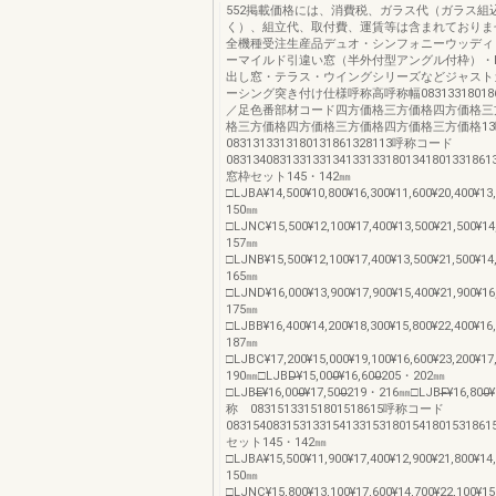
552掲載価格には、消費税、ガラス代（ガラス組
く）、組立代、取付費、運賃等は含まれておりま
全機種受注生産品デュオ・シンフォニーウッディ
ーマイルド引違い窓（半外付型アングル付枠）・F
出し窓・テラス・ウイングシリーズなどジャスト
ーシング突き付け仕様呼称高呼称幅08313318018
／足色番部材コード四方価格三方価格四方価格三
格三方価格四方価格三方価格四方価格三方価格1
0831313313180131861328113呼称コード
0831340831331331341331331801341801331861
窓枠セット145・142㎜
□LJBA¥14,500¥10,800¥16,300¥11,600¥20,400¥13
150㎜
□LJNC¥15,500¥12,100¥17,400¥13,500¥21,500¥14
157㎜
□LJNB¥15,500¥12,100¥17,400¥13,500¥21,500¥14
165㎜
□LJND¥16,000¥13,900¥17,900¥15,400¥21,900¥16
175㎜
□LJBB¥16,400¥14,200¥18,300¥15,800¥22,400¥16
187㎜
□LJBC¥17,200¥15,000¥19,100¥16,600¥23,200¥17
190㎜□LJBD̶̶¥15,000̶̶¥16,600̶̶̶̶̶̶̶̶̶̶̶̶205・202㎜
□LJBE̶̶¥16,000̶̶¥17,500̶̶̶̶̶̶̶̶̶̶̶̶219・216㎜□LJBF̶̶¥16,800̶̶¥18,400
称 08315133151801518615呼称コード
083154083153133154133153180154180153186
セット145・142㎜
□LJBA¥15,500¥11,900¥17,400¥12,900¥21,800¥14
150㎜
□LJNC¥15,800¥13,100¥17,600¥14,700¥22,100¥1