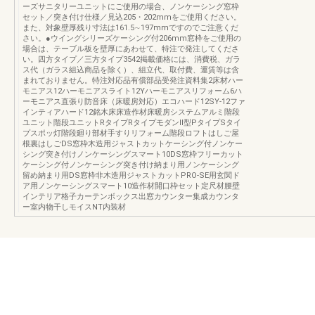
ーズサニタリーユニットにご使用の場合、ノンケーシング窓枠
セット／突き付け仕様／見込205・202mmをご使用ください。
また、対象壁厚残り寸法は161.5∼197mmですのでご注意くだ
さい。●ウイングシリーズケーシング付206mm窓枠をご使用の
場合は、テーブル板を壁厚にあわせて、特注で発注してくださ
い。四方タイプ／三方タイプ3542掲載価格には、消費税、ガラ
ス代（ガラス組込商品を除く）、組立代、取付費、運賃等は含
まれておりません。特注対応品有償部品受発注資料集2床材ハー
モニアス12ハーモニアスライト12Yハーモニアスリフォーム6ハ
ーモニアス直張り防音床（床暖房対応）エコハード12SY-12ファ
インティアハード12銘木床床造作材床暖房システムアルミ階段
ユニット階段ユニットRタイプRタイプモダンⅡ型PタイプSタイ
プスポッ灯階段廻り部材手すりリフォーム階段ロフトはしご屋
根裏はしごDS窓枠木造用ジャストカットケーシング付ノンケー
シング突き付けノンケーシングスマート10DS窓枠フリーカット
ケーシング付ノンケーシング突き付け納まり用ノンケーシング
留め納まり用DS窓枠非木造用ジャストカットPRO-SE用玄関ド
ア用ノンケーシングスマート10造作材開口枠セット定尺材腰壁
インテリア格子カーテンボックス出窓カウンター集成カウンタ
ー室内物干しモイスNT内装材