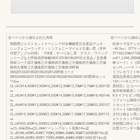
左ページから抽出された内容
右ページから抽出
関西間ジャストカットケーシング付全機種受注生産品デュオ・
柱掛り寸法デュオ
シンフォニーウッディ・シンフォニーマイルド引違い窓（半外
−46.5㎜）37
付型アングル付枠）・FIX窓・すべり出し窓・テラス・ウイング
377202,030̶̶377203̶̶¥
シリーズなど呼称高呼称幅083133180186281区分見込／足色番
㎜K1_L048_
部材コード四方価格三方価格四方価格三方価格四方価格三方価
称コード］＋［部
格四方価格三方価格四方価格三方価格20呼称
センH…ハーティ
0832013320180201862028120呼称コード
リフレホワイトN
083204083203133204133203̶̶180203̶̶186203̶̶281203窓枠セット
償部品受発注資料
116㎜
12Yハーモニア
□LJAC¥14,400¥10,900¥16,200¥12,300̶̶¥13,700̶̶¥13,700̶̶¥16,000132
房対応）エコハード
㎜
造作材床暖房シス
□LJAD¥16,800¥12,600¥18,600¥14,000̶̶¥15,600̶̶¥15,600̶̶¥18,400146
RタイプモダンⅡ
㎜
リフォーム階段ロ
□LJNA¥18,500¥13,900¥20,500¥15,500̶̶¥17,200̶̶¥17,200̶̶¥20,200157
トカットケーシン
㎜
スマート10DS
□LJAE¥19,300¥15,000¥21,500¥16,200̶̶¥17,300̶̶¥17,300̶̶¥20,300172
き付け納まり用ノ
㎜
ャストカットPR
□LJAF¥20,400¥16,500¥22,600¥18,200̶̶¥20,000̶̶¥20,000̶̶¥22,900190
作材開口枠セット
㎜□LJAG̶̶̶̶̶̶̶̶̶̶̶̶̶̶̶̶̶̶̶̶206㎜□LJAH̶̶̶̶̶̶̶̶̶̶̶̶̶̶̶̶̶̶̶̶ケーシングセット装飾14㎜足
出窓カウンター集
□LJBG¥6,600¥5,400¥7,700¥5,800̶̶¥6,400̶̶¥6,400̶̶¥7,600装飾19㎜足
□LJBH¥6,600¥5,400¥7,700¥5,800̶̶¥6,400̶̶¥6,400̶̶¥7,600L型14㎜足