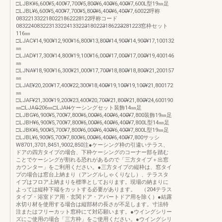
□LJBK¥6,600¥5,400¥7,700¥5,800̶̶¥6,400̶̶¥6,400̶̶¥7,600L型19㎜足
□LJBL¥6,600¥5,400¥7,700¥5,800̶̶¥6,400̶̶¥6,400̶̶¥7,60022呼称
0832213322180221862228122呼称コード
083224083223133224133223̶̶180223̶̶186223̶̶281223窓枠セット
116㎜
□LJAC¥14,900¥12,900¥16,800¥13,800̶̶¥14,900̶̶¥14,900̶̶¥17,100132
㎜
□LJAD¥17,300¥14,800¥19,100¥16,000̶̶¥17,000̶̶¥17,000̶̶¥19,400146
㎜
□LJNA¥18,900¥16,300¥21,000¥17,700̶̶¥18,800̶̶¥18,800̶̶¥21,200157
㎜
□LJAE¥20,200¥17,400¥22,300¥18,400̶̶¥19,100̶̶¥19,100̶̶¥21,800172
㎜
□LJAF¥21,300¥19,200¥23,400¥20,700̶̶¥21,800̶̶¥21,800̶̶¥24,600190
㎜□LJAG̶̶̶̶̶̶̶̶̶̶̶̶̶̶̶̶̶̶̶̶206㎜□LJAH̶̶̶̶̶̶̶̶̶̶̶̶̶̶̶̶̶̶̶̶ケーシングセット装飾14㎜足
□LJBG¥6,900¥5,700¥7,800¥6,000̶̶¥6,400̶̶¥6,400̶̶¥7,800装飾19㎜足
□LJBH¥6,900¥5,700¥7,800¥6,000̶̶¥6,400̶̶¥6,400̶̶¥7,800L型14㎜足
□LJBK¥6,900¥5,700¥7,800¥6,000̶̶¥6,400̶̶¥6,400̶̶¥7,800L型19㎜足
□LJBL¥6,900¥5,700¥7,800¥6,000̶̶¥6,400̶̶¥6,400̶̶¥7,800サッシ
W8701,3701,8451,9002,850注●ケーシング枠の引違いテラス、
ドアの四方タイプの場合、下枠ケーシングのコーナー部を踏む
ことでケーシングが割れる恐れがあるので「三方タイプ＋出窓
カウンター」をご利用ください。●三方タイプの縦枠は、窓タイ
プの場合は窓台上納まり（アングルしゃくりなし）、テラスタ
イプはフロア上納まりを標準としております。現場の納まりに
よっては縦枠下端をカットする必要があります。 （204テラス
タイプ・浴室ドア用・玄関ドア・アパートドア用を除く）●結露
水切り材を使用する場合は縦部材の長さが不足します。寸法特
注またはフリーカット窓枠にて対応願います。●ウイングシリー
ズにご使用の場合「三方枠」をご使用ください。●ウイングシリ